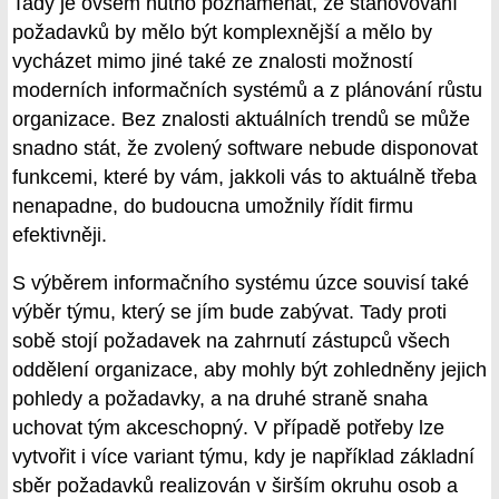
Tady je ovšem nutno poznamenat, že stanovování
požadavků by mělo být komplexnější a mělo by
vycházet mimo jiné také ze znalosti možností
moderních informačních systémů a z plánování růstu
organizace. Bez znalosti aktuálních trendů se může
snadno stát, že zvolený software nebude disponovat
funkcemi, které by vám, jakkoli vás to aktuálně třeba
nenapadne, do budoucna umožnily řídit firmu
efektivněji.
S výběrem informačního systému úzce souvisí také
výběr týmu, který se jím bude zabývat. Tady proti
sobě stojí požadavek na zahrnutí zástupců všech
oddělení organizace, aby mohly být zohledněny jejich
pohledy a požadavky, a na druhé straně snaha
uchovat tým akceschopný. V případě potřeby lze
vytvořit i více variant týmu, kdy je například základní
sběr požadavků realizován v širším okruhu osob a