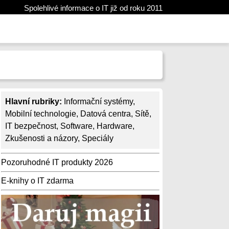
Spolehlivé informace o IT již od roku 2011
Hlavní rubriky:
Informační systémy
,
Mobilní technologie
,
Datová centra
,
Sítě
,
IT bezpečnost
,
Software
,
Hardware
,
Zkušenosti a názory
,
Speciály
Pozoruhodné IT produkty 2026
E-knihy o IT zdarma