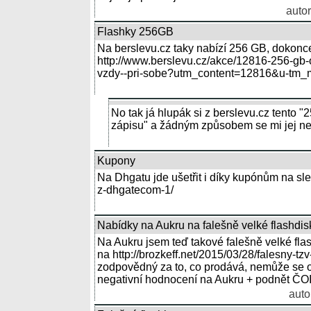
autor
Flashky 256GB
Na berslevu.cz taky nabízí 256 GB, dokonce
http://www.berslevu.cz/akce/12816-256-gb-o
vzdy--pri-sobe?utm_content=12816&u-tm
No tak já hlupák si z berslevu.cz tento "
zápisu" a žádným způsobem se mi jej ned
Kupony
Na Dhgatu jde ušetřit i díky kupónům na sl
z-dhgatecom-1/
Nabídky na Aukru na falešně velké flashdis
Na Aukru jsem teď takové falešně velké fla
na http://brozkeff.net/2015/03/28/falesny-tz
zodpovědný za to, co prodává, nemůže se od
negativní hodnocení na Aukru + podnět ČOI 
auto