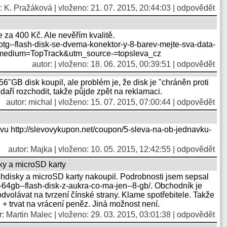
: K. Pražáková | vloženo: 21. 07. 2015, 20:44:03 |
odpovědět
 za 400 Kč. Ale nevěřím kvalitě.
tg--flash-disk-se-dvema-konektor-y-8-barev-mejte-sva-data-
_medium=TopTrack&utm_source-=topsleva_cz
autor: | vloženo: 18. 06. 2015, 00:39:51 |
odpovědět
256"GB disk koupil, ale problém je, že disk je "chráněn proti
aří rozchodit, takže půjde zpět na reklamaci.
autor: michal | vloženo: 15. 07. 2015, 07:00:44 |
odpovědět
evu http://slevovykupon.net/coupon/5-sleva-na-ob-jednavku-
autor: Majka | vloženo: 10. 05. 2015, 12:42:55 |
odpovědět
ky a microSD karty
shdisky a microSD karty nakoupil. Podrobnosti jsem sepsal
v-64gb--flash-disk-z-aukra-co-ma-jen--8-gb/. Obchodník je
volávat na tvrzení čínské strany. Klame spotřebitele. Takže
+ trvat na vrácení peněz. Jiná možnost není.
r:
Martin Malec
| vloženo: 29. 03. 2015, 03:01:38 |
odpovědět