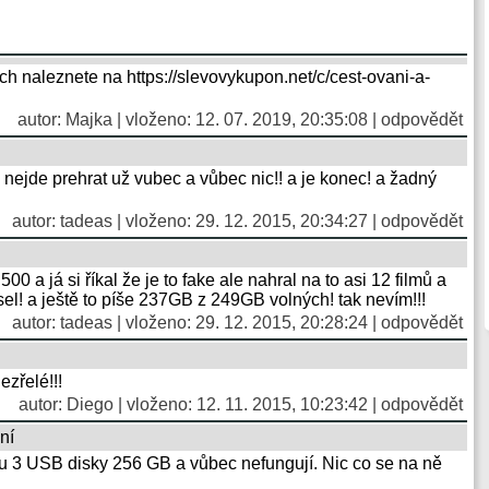
ch naleznete na https://slevovykupon.net/c/cest-ovani-a-
autor:
Majka
| vloženo: 12. 07. 2019, 20:35:08 |
odpovědět
o nejde prehrat už vubec a vůbec nic!! a je konec! a žadný
autor:
tadeas
| vloženo: 29. 12. 2015, 20:34:27 |
odpovědět
 a já si říkal že je to fake ale nahral na to asi 12 filmů a
sel! a ještě to píše 237GB z 249GB volných! tak nevím!!!
autor:
tadeas
| vloženo: 29. 12. 2015, 20:28:24 |
odpovědět
zřelé!!!
autor: Diego | vloženo: 12. 11. 2015, 10:23:42 |
odpovědět
ní
vu 3 USB disky 256 GB a vůbec nefungují. Nic co se na ně