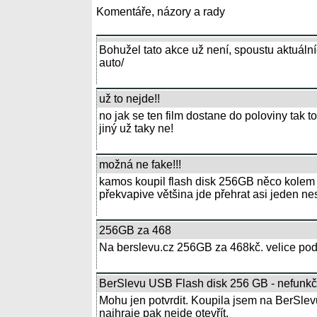
Komentáře, názory a rady
Bohužel tato akce už není, spoustu aktuální
auto/
už to nejde!!
no jak se ten film dostane do poloviny tak t
jiný už taky ne!
možná ne fake!!!
kamos koupil flash disk 256GB něco kolem 500
překvapive většina jde přehrat asi jeden ne
256GB za 468
Na berslevu.cz 256GB za 468kč. velice pode
BerSlevu USB Flash disk 256 GB - nefunkč
Mohu jen potvrdit. Koupila jsem na BerSle
najhraje pak nejde otevřít.