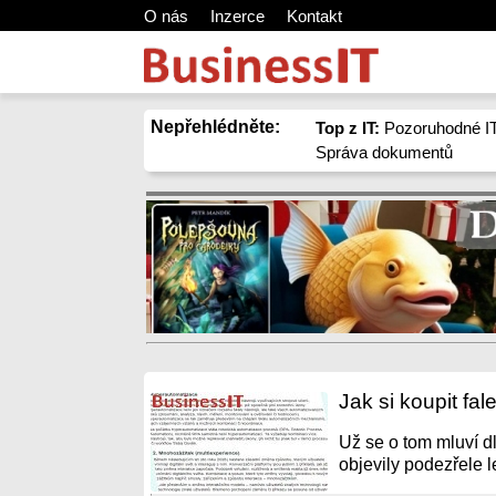
O nás
Inzerce
Kontakt
Nepřehlédněte:
Top z IT:
Pozoruhodné IT
Správa dokumentů
Jak si koupit f
Už se o tom mluví dl
objevily podezřele 