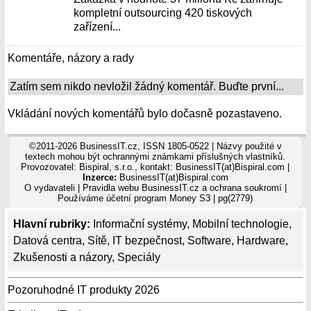
kompletní outsourcing 420 tiskových
zařízení...
Komentáře, názory a rady
Zatím sem nikdo nevložil žádný komentář. Buďte první...
Vkládání nových komentářů bylo dočasně pozastaveno.
©2011-2026 BusinessIT.cz, ISSN 1805-0522 | Názvy použité v
textech mohou být ochrannými známkami příslušných vlastníků.
Provozovatel: Bispiral, s.r.o., kontakt: BusinessIT(at)Bispiral.com |
Inzerce:
BusinessIT(at)Bispiral.com
O vydavateli
|
Pravidla webu BusinessIT.cz a ochrana soukromí
|
Používáme
účetní program Money S3
| pg(2779)
Hlavní rubriky:
Informační systémy
,
Mobilní technologie
,
Datová centra
,
Sítě
,
IT bezpečnost
,
Software
,
Hardware
,
Zkušenosti a názory
,
Speciály
Pozoruhodné IT produkty 2026