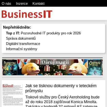
O nás
Inzerce
Kontakt
Nepřehlédněte:
Top z IT:
Pozoruhodné IT produkty pro rok 2026
Správa dokumentů
Digitální transformace
Informační systémy
Jak se tisknou dokumenty v leteckém
průmyslu
Tiskové služby pro Český Aeroholding bude
až do roku 2018 zajišťovat Konica Minolta.
Zakázka v hodnotě 37 milionů Kč zahrnuje