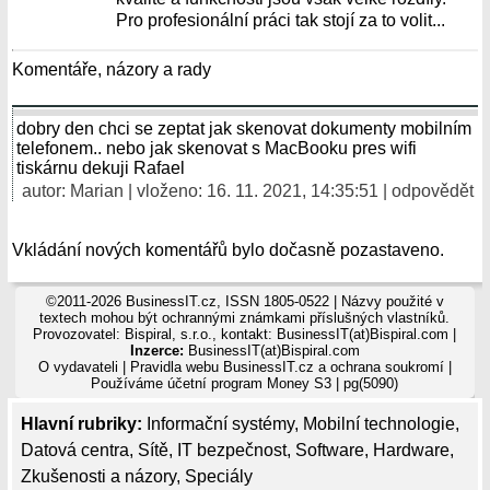
Pro profesionální práci tak stojí za to volit...
Komentáře, názory a rady
dobry den chci se zeptat jak skenovat dokumenty mobilním
telefonem.. nebo jak skenovat s MacBooku pres wifi
tiskárnu dekuji Rafael
autor:
Marian
| vloženo: 16. 11. 2021, 14:35:51 |
odpovědět
Vkládání nových komentářů bylo dočasně pozastaveno.
©2011-2026 BusinessIT.cz, ISSN 1805-0522 | Názvy použité v
textech mohou být ochrannými známkami příslušných vlastníků.
Provozovatel: Bispiral, s.r.o., kontakt: BusinessIT(at)Bispiral.com |
Inzerce:
BusinessIT(at)Bispiral.com
O vydavateli
|
Pravidla webu BusinessIT.cz a ochrana soukromí
|
Používáme
účetní program Money S3
| pg(5090)
Hlavní rubriky:
Informační systémy
,
Mobilní technologie
,
Datová centra
,
Sítě
,
IT bezpečnost
,
Software
,
Hardware
,
Zkušenosti a názory
,
Speciály