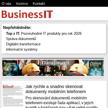
O nás
Inzerce
Kontakt
Nepřehlédněte:
Top z IT:
Pozoruhodné IT produkty pro rok 2026
Správa dokumentů
Digitální transformace
Informační systémy
Jak rychle a snadno skenovat
dokumenty mobilním telefonem
Pro skenování dokumentů mobilním
telefonem existuje řada aplikací, v jejich
kvalitě a funkčnosti jsou však velké rozdíly.