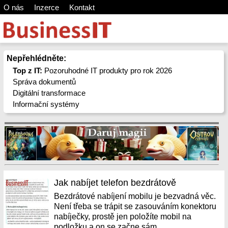
O nás
Inzerce
Kontakt
Nepřehlédněte:
Top z IT:
Pozoruhodné IT produkty pro rok 2026
Správa dokumentů
Digitální transformace
Informační systémy
Jak nabíjet telefon bezdrátově
Bezdrátové nabíjení mobilu je bezvadná věc.
Není třeba se trápit se zasouváním konektoru
nabíječky, prostě jen položíte mobil na
podložku a on se začne sám...