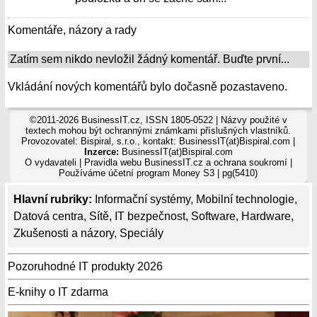
Komentáře, názory a rady
Zatím sem nikdo nevložil žádný komentář. Buďte první...
Vkládání nových komentářů bylo dočasně pozastaveno.
©2011-2026 BusinessIT.cz, ISSN 1805-0522 | Názvy použité v
textech mohou být ochrannými známkami příslušných vlastníků.
Provozovatel: Bispiral, s.r.o., kontakt: BusinessIT(at)Bispiral.com |
Inzerce:
BusinessIT(at)Bispiral.com
O vydavateli
|
Pravidla webu BusinessIT.cz a ochrana soukromí
|
Používáme
účetní program Money S3
| pg(5410)
Hlavní rubriky:
Informační systémy
,
Mobilní technologie
,
Datová centra
,
Sítě
,
IT bezpečnost
,
Software
,
Hardware
,
Zkušenosti a názory
,
Speciály
Pozoruhodné IT produkty 2026
E-knihy o IT zdarma