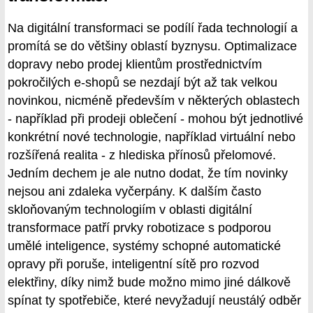
Na digitální transformaci se podílí řada technologií a
promítá se do většiny oblastí byznysu. Optimalizace
dopravy nebo prodej klientům prostřednictvím
pokročilých e-shopů se nezdají být až tak velkou
novinkou, nicméně především v některých oblastech
- například při prodeji oblečení - mohou být jednotlivé
konkrétní nové technologie, například virtuální nebo
rozšířená realita - z hlediska přínosů přelomové.
Jedním dechem je ale nutno dodat, že tím novinky
nejsou ani zdaleka vyčerpány. K dalším často
skloňovaným technologiím v oblasti digitální
transformace patří prvky robotizace s podporou
umělé inteligence, systémy schopné automatické
opravy při poruše, inteligentní sítě pro rozvod
elektřiny, díky nimž bude možno mimo jiné dálkově
spínat ty spotřebiče, které nevyžadují neustálý odběr