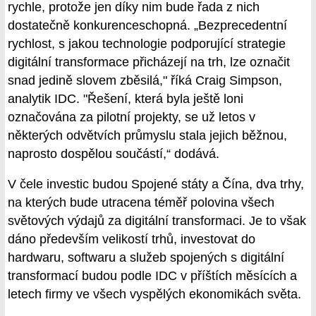
rychle, protože jen díky nim bude řada z nich
dostatečně konkurenceschopná. „Bezprecedentní
rychlost, s jakou technologie podporující strategie
digitální transformace přicházejí na trh, lze označit
snad jedině slovem zběsilá," říká Craig Simpson,
analytik IDC. "Řešení, která byla ještě loni
označována za pilotní projekty, se už letos v
některých odvětvích průmyslu stala jejich běžnou,
naprosto dospělou součástí,“ dodává.
V čele investic budou Spojené státy a Čína, dva trhy,
na kterých bude utracena téměř polovina všech
světových výdajů za digitální transformaci. Je to však
dáno především velikostí trhů, investovat do
hardwaru, softwaru a služeb spojených s digitální
transformací budou podle IDC v příštích měsících a
letech firmy ve všech vyspělých ekonomikách světa.