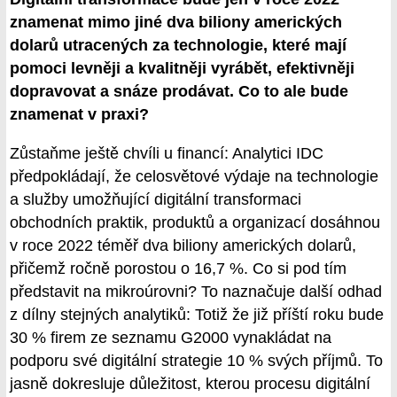
znamenat mimo jiné dva biliony amerických
dolarů utracených za technologie, které mají
pomoci levněji a kvalitněji vyrábět, efektivněji
dopravovat a snáze prodávat. Co to ale bude
znamenat v praxi?
Zůstaňme ještě chvíli u financí: Analytici IDC
předpokládají, že celosvětové výdaje na technologie
a služby umožňující digitální transformaci
obchodních praktik, produktů a organizací dosáhnou
v roce 2022 téměř dva biliony amerických dolarů,
přičemž ročně porostou o 16,7 %. Co si pod tím
představit na mikroúrovni? To naznačuje další odhad
z dílny stejných analytiků: Totiž že již příští roku bude
30 % firem ze seznamu G2000 vynakládat na
podporu své digitální strategie 10 % svých příjmů. To
jasně dokresluje důležitost, kterou procesu digitální