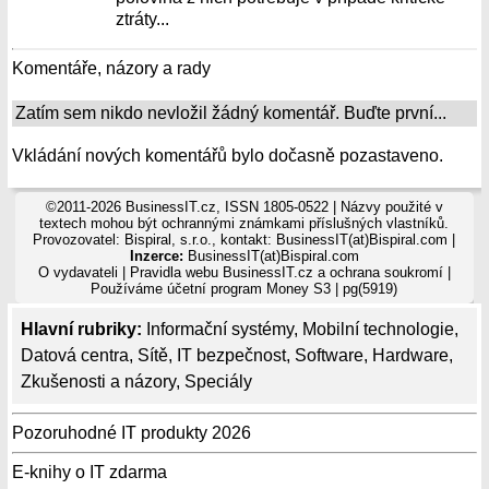
ztráty...
Komentáře, názory a rady
Zatím sem nikdo nevložil žádný komentář. Buďte první...
Vkládání nových komentářů bylo dočasně pozastaveno.
©2011-2026 BusinessIT.cz, ISSN 1805-0522 | Názvy použité v
textech mohou být ochrannými známkami příslušných vlastníků.
Provozovatel: Bispiral, s.r.o., kontakt: BusinessIT(at)Bispiral.com |
Inzerce:
BusinessIT(at)Bispiral.com
O vydavateli
|
Pravidla webu BusinessIT.cz a ochrana soukromí
|
Používáme
účetní program Money S3
| pg(5919)
Hlavní rubriky:
Informační systémy
,
Mobilní technologie
,
Datová centra
,
Sítě
,
IT bezpečnost
,
Software
,
Hardware
,
Zkušenosti a názory
,
Speciály
Pozoruhodné IT produkty 2026
E-knihy o IT zdarma