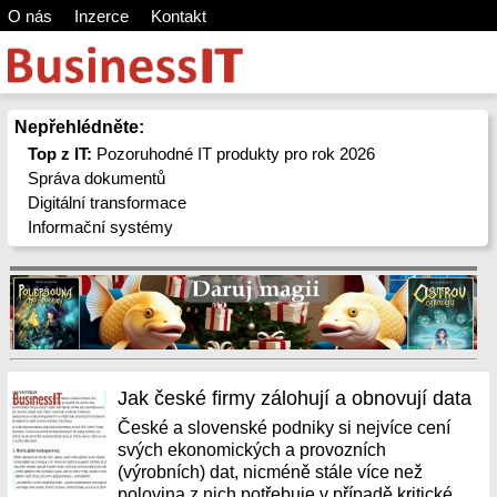
O nás
Inzerce
Kontakt
Nepřehlédněte:
Top z IT:
Pozoruhodné IT produkty pro rok 2026
Správa dokumentů
Digitální transformace
Informační systémy
Jak české firmy zálohují a obnovují data
České a slovenské podniky si nejvíce cení
svých ekonomických a provozních
(výrobních) dat, nicméně stále více než
polovina z nich potřebuje v případě kritické