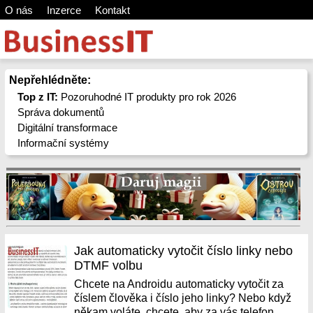
O nás
Inzerce
Kontakt
Nepřehlédněte:
Top z IT:
Pozoruhodné IT produkty pro rok 2026
Správa dokumentů
Digitální transformace
Informační systémy
Jak automaticky vytočit číslo linky nebo
DTMF volbu
Chcete na Androidu automaticky vytočit za
číslem člověka i číslo jeho linky? Nebo když
někam voláte, chcete, aby za vás telefon