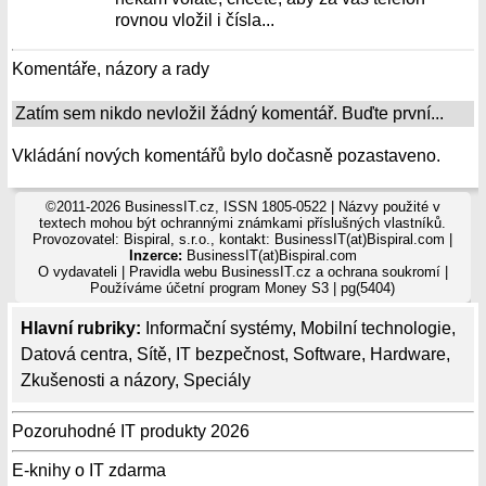
rovnou vložil i čísla...
Komentáře, názory a rady
Zatím sem nikdo nevložil žádný komentář. Buďte první...
Vkládání nových komentářů bylo dočasně pozastaveno.
©2011-2026 BusinessIT.cz, ISSN 1805-0522 | Názvy použité v
textech mohou být ochrannými známkami příslušných vlastníků.
Provozovatel: Bispiral, s.r.o., kontakt: BusinessIT(at)Bispiral.com |
Inzerce:
BusinessIT(at)Bispiral.com
O vydavateli
|
Pravidla webu BusinessIT.cz a ochrana soukromí
|
Používáme
účetní program Money S3
| pg(5404)
Hlavní rubriky:
Informační systémy
,
Mobilní technologie
,
Datová centra
,
Sítě
,
IT bezpečnost
,
Software
,
Hardware
,
Zkušenosti a názory
,
Speciály
Pozoruhodné IT produkty 2026
E-knihy o IT zdarma