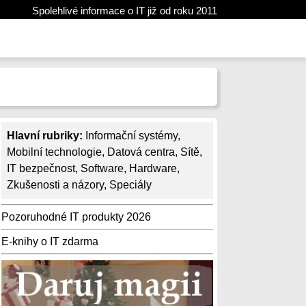
Spolehlivé informace o IT již od roku 2011
Hlavní rubriky:
Informační systémy
,
Mobilní technologie
,
Datová centra
,
Sítě
,
IT bezpečnost
,
Software
,
Hardware
,
Zkušenosti a názory
,
Speciály
Pozoruhodné IT produkty 2026
E-knihy o IT zdarma