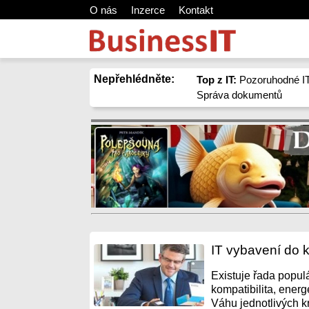
O nás
Inzerce
Kontakt
Nepřehlédněte:
Top z IT:
Pozoruhodné IT
Správa dokumentů
IT vybavení do k
Existuje řada populá
kompatibilita, ener
Váhu jednotlivých kr