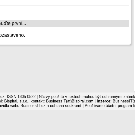
ďte první...
ozastaveno.
cz, ISSN 1805-0522 | Názvy použité v textech mohou být ochrannými známka
: Bispiral, s.r.o., kontakt: BusinessIT(at)Bispiral.com |
Inzerce:
BusinessIT(a
avidla webu BusinessIT.cz a ochrana soukromí
| Používáme
účetní program