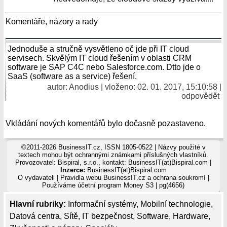
Komentáře, názory a rady
Jednoduše a stručně vysvětleno oč jde při IT cloud
servisech. Skvělým IT cloud řešením v oblasti CRM
software je SAP C4C nebo Salesforce.com. Dtto jde o
SaaS (software as a service) řešení.
autor:
Anodius
| vloženo: 02. 01. 2017, 15:10:58 |
odpovědět
Vkládání nových komentářů bylo dočasně pozastaveno.
©2011-2026 BusinessIT.cz, ISSN 1805-0522 | Názvy použité v
textech mohou být ochrannými známkami příslušných vlastníků.
Provozovatel: Bispiral, s.r.o., kontakt: BusinessIT(at)Bispiral.com |
Inzerce:
BusinessIT(at)Bispiral.com
O vydavateli
|
Pravidla webu BusinessIT.cz a ochrana soukromí
|
Používáme
účetní program Money S3
| pg(4656)
Hlavní rubriky:
Informační systémy
,
Mobilní technologie
,
Datová centra
,
Sítě
,
IT bezpečnost
,
Software
,
Hardware
,