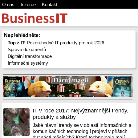
O nás
Inzerce
Kontakt
Nepřehlédněte:
Top z IT:
Pozoruhodné IT produkty pro rok 2026
Správa dokumentů
Digitální transformace
Informační systémy
IT v roce 2017: Nejvýznamnější trendy,
produkty a služby
Jaké hlavní trendy se v oblasti informačních a
komunikačních technologií projeví v příštích
dvanácti měsících? Které technologie mají