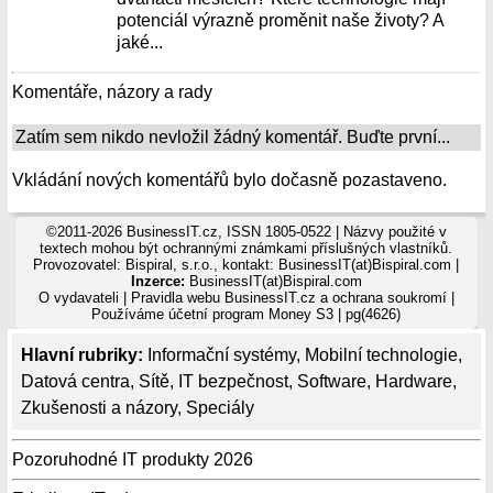
potenciál výrazně proměnit naše životy? A
jaké...
Komentáře, názory a rady
Zatím sem nikdo nevložil žádný komentář. Buďte první...
Vkládání nových komentářů bylo dočasně pozastaveno.
©2011-2026 BusinessIT.cz, ISSN 1805-0522 | Názvy použité v
textech mohou být ochrannými známkami příslušných vlastníků.
Provozovatel: Bispiral, s.r.o., kontakt: BusinessIT(at)Bispiral.com |
Inzerce:
BusinessIT(at)Bispiral.com
O vydavateli
|
Pravidla webu BusinessIT.cz a ochrana soukromí
|
Používáme
účetní program Money S3
| pg(4626)
Hlavní rubriky:
Informační systémy
,
Mobilní technologie
,
Datová centra
,
Sítě
,
IT bezpečnost
,
Software
,
Hardware
,
Zkušenosti a názory
,
Speciály
Pozoruhodné IT produkty 2026