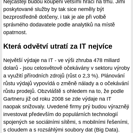
Nejčastěji budou koupeni většími hráči na trhu. Jimi
poskytované služby by tak sice neměly být
bezprostředně dotčeny, i tak je ale při volbě
správného dodavatele podle analytiků na místě
opatrnost.
Která odvětví utratí za IT nejvíce
Největší výdaje na IT - ve výši zhruba 478 miliard
dolarů - jsou celosvětově očekávány v sektoru výroby
a využití přírodních zdrojů (růst o 2,3 %). Plánování
růstu výdajů vypovídá o změně nálady a o očekávání
růstu prodejů. Obzvláště s ohledem na to, že podle
Gartneru již od roku 2008 se zde výdaje na IT
naopak snižovaly. Uvedené firmy prý budou výrazněji
investovat především do populárních technologií
spojených se sociálními sítěmi, s mobilními řešeními,
s cloudem a s rozsáhlými soubory dat (Big Data).