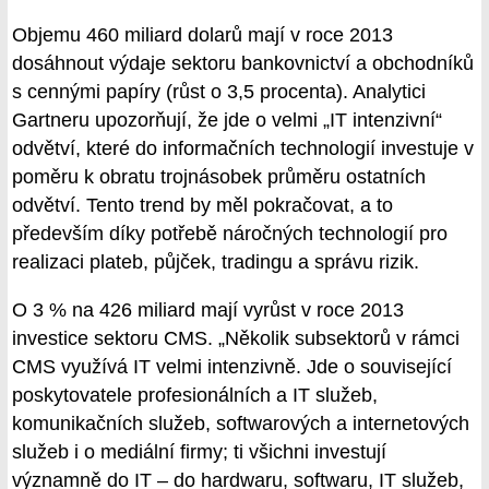
Objemu 460 miliard dolarů mají v roce 2013
dosáhnout výdaje sektoru bankovnictví a obchodníků
s cennými papíry (růst o 3,5 procenta). Analytici
Gartneru upozorňují, že jde o velmi „IT intenzivní“
odvětví, které do informačních technologií investuje v
poměru k obratu trojnásobek průměru ostatních
odvětví. Tento trend by měl pokračovat, a to
především díky potřebě náročných technologií pro
realizaci plateb, půjček, tradingu a správu rizik.
O 3 % na 426 miliard mají vyrůst v roce 2013
investice sektoru CMS. „Několik subsektorů v rámci
CMS využívá IT velmi intenzivně. Jde o související
poskytovatele profesionálních a IT služeb,
komunikačních služeb, softwarových a internetových
služeb i o mediální firmy; ti všichni investují
významně do IT – do hardwaru, softwaru, IT služeb,