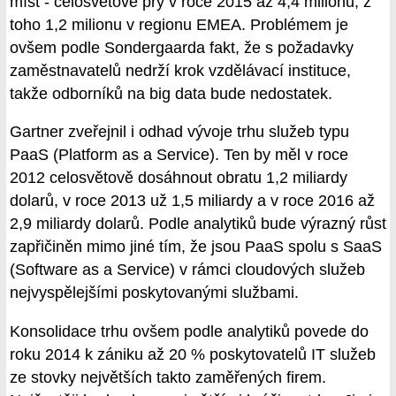
míst - celosvětově prý v roce 2015 až 4,4 milionu, z
toho 1,2 milionu v regionu EMEA. Problémem je
ovšem podle Sondergaarda fakt, že s požadavky
zaměstnavatelů nedrží krok vzdělávací instituce,
takže odborníků na big data bude nedostatek.
Gartner zveřejnil i odhad vývoje trhu služeb typu
PaaS (Platform as a Service). Ten by měl v roce
2012 celosvětově dosáhnout obratu 1,2 miliardy
dolarů, v roce 2013 už 1,5 miliardy a v roce 2016 až
2,9 miliardy dolarů. Podle analytiků bude výrazný růst
zapřičiněn mimo jiné tím, že jsou PaaS spolu s SaaS
(Software as a Service) v rámci cloudových služeb
nejvyspělejšími poskytovanými službami.
Konsolidace trhu ovšem podle analytiků povede do
roku 2014 k zániku až 20 % poskytovatelů IT služeb
ze stovky největších takto zaměřených firem.