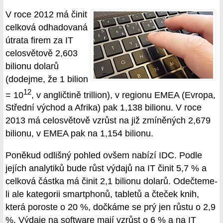
V roce 2012 má činit
celková odhadovaná
útrata firem za IT
celosvětově 2,603
bilionu dolarů
(dodejme, že 1 bilion
12
= 10
, v angličtině trillion), v regionu EMEA (Evropa,
Střední východ a Afrika) pak 1,138 bilionu. V roce
2013 má celosvětově vzrůst na již zmíněných 2,679
bilionu, v EMEA pak na 1,154 bilionu.
Poněkud odlišný pohled ovšem nabízí IDC. Podle
jejích analytiků bude růst výdajů na IT činit 5,7 % a
celková částka má činit 2,1 bilionu dolarů. Odečteme-
li ale kategorii smartphonů, tabletů a čteček knih,
která poroste o 20 %, dočkáme se prý jen růstu o 2,9
%. Výdaje na software mají vzrůst o 6 % a na IT