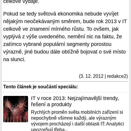
celkové výdaje.
Pokud se tedy světová ekonomika nebude vyvíjet
nějakým neočekávaným směrem, bude rok 2013 v IT
celkově ve znamení mírného růstu. To ovšem, jak
vyplývá z výše uvedeného, nemění nic na faktu, že
zatímco vybrané populární segmenty porostou
výrazně, jiné budou dále obtížně bojovat o své místo
na slunci.
(3. 12. 2012 | redakce2)
Tento článek je součástí speciálu:
IT v roce 2013: Nejzajímavější trendy,
řešení a produkty
Rychlých proměn světa mobilních zařízení si
nepochybně všimne každý, ale výrazným
vývojem procházejí i další oblasti IT: Analytici
upozorňují třeba...