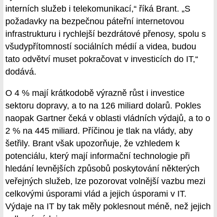
interních služeb i telekomunikací,“ říká Brant. „S
požadavky na bezpečnou páteřní internetovou
infrastrukturu i rychlejší bezdrátové přenosy, spolu s
všudypřítomností sociálních médií a videa, budou
tato odvětví muset pokračovat v investicích do IT,“
dodává.
O 4 % mají krátkodobě výrazně růst i investice
sektoru dopravy, a to na 126 miliard dolarů. Pokles
naopak Gartner čeká v oblasti vládních výdajů, a to o
2 % na 445 miliard. Příčinou je tlak na vlády, aby
šetřily. Brant však upozorňuje, že vzhledem k
potenciálu, který mají informační technologie při
hledání levnějších způsobů poskytování některých
veřejných služeb, lze pozorovat volnější vazbu mezi
celkovými úsporami vlád a jejich úsporami v IT.
Výdaje na IT by tak měly poklesnout méně, než jejich