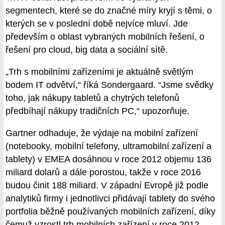
segmentech, které se do značné míry kryjí s těmi, o
kterých se v poslední době nejvíce mluví. Jde
především o oblast vybraných mobilních řešení, o
řešení pro cloud, big data a sociální sítě.
„Trh s mobilními zařízeními je aktuálně světlým
bodem IT odvětví,“ říká Sondergaard. “Jsme svědky
toho, jak nákupy tabletů a chytrých telefonů
předbíhají nákupy tradičních PC,“ upozorňuje.
Gartner odhaduje, že výdaje na mobilní zařízení
(notebooky, mobilní telefony, ultramobilní zařízení a
tablety) v EMEA dosáhnou v roce 2012 objemu 136
miliard dolarů a dále porostou, takže v roce 2016
budou činit 188 miliard. V západní Evropě již podle
analytiků firmy i jednotlivci přidávají tablety do svého
portfolia běžně používaných mobilních zařízení, díky
čemuž vzrostl trh mobilních zařízení v roce 2012