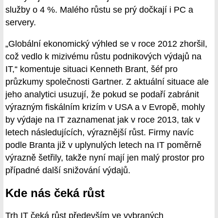
služby o 4 %. Malého růstu se prý dočkají i PC a
servery.
„Globální ekonomický výhled se v roce 2012 zhoršil,
což vedlo k mizivému růstu podnikových výdajů na
IT,“ komentuje situaci Kenneth Brant, šéf pro
průzkumy společnosti Gartner. Z aktuální situace ale
jeho analytici usuzují, že pokud se podaří zabránit
výrazným fiskálním krizím v USA a v Evropě, mohly
by výdaje na IT zaznamenat jak v roce 2013, tak v
letech následujících, výraznější růst. Firmy navíc
podle Branta již v uplynulých letech na IT poměrně
výrazně šetřily, takže nyní mají jen malý prostor pro
případné další snižování výdajů.
Kde nás čeká růst
Trh IT čeká růst především ve vybraných