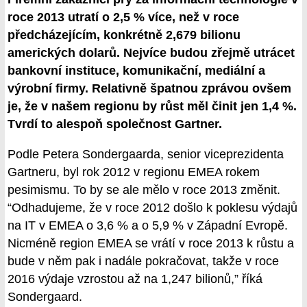
roce 2013 utratí o 2,5 % více, než v roce
předcházejícím, konkrétně 2,679 bilionu
amerických dolarů. Nejvíce budou zřejmě utrácet
bankovní instituce, komunikační, mediální a
výrobní firmy. Relativně špatnou zprávou ovšem
je, že v našem regionu by růst měl činit jen 1,4 %.
Tvrdí to alespoň společnost Gartner.
Podle Petera Sondergaarda, senior viceprezidenta
Gartneru, byl rok 2012 v regionu EMEA rokem
pesimismu. To by se ale mělo v roce 2013 změnit.
“Odhadujeme, že v roce 2012 došlo k poklesu výdajů
na IT v EMEA o 3,6 % a o 5,9 % v Západní Evropě.
Nicméně region EMEA se vrátí v roce 2013 k růstu a
bude v něm pak i nadále pokračovat, takže v roce
2016 výdaje vzrostou až na 1,247 bilionů,” říká
Sondergaard.