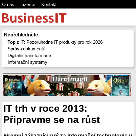
O nás
Inzerce
Kontakt
Nepřehlédněte:
Top z IT:
Pozoruhodné IT produkty pro rok 2026
Správa dokumentů
Digitální transformace
Informační systémy
IT trh v roce 2013:
Připravme se na růst
Firemní zákazníci prý za informační technologie v