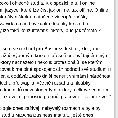
okoli ohledně studia. K dispozici je tu i online
 jazyce, které lze číst jak online, tak offline. Online
 materiály a školou natočené videopřednášky,
vá videa a audiovizuální doplňky ke studiu.
lze také konzultovat s lektory, a to jak témata k
sem se rozhodl pro Business Institut, který mě
obsažně výborným kurzem přesně odpovídajícím mým
ktory nacházelo i několik profesionálů, se kterými
covat k mé plné spokojenosti,“ hodnotí své
studium IT
er, a dodává: „Jako další benefit vnímám i náročnost
 duchu překvapila, včetně rozsahu a hloubky
o kontaktů mezi studenty a lektory, celkově vnímám
jako velmi přínosné pro můj pracovní i osobní život.“
ologie dnes zažívají nebývalý rozmach a byla by
 studiu MBA na Business Institutu ještě dnes!