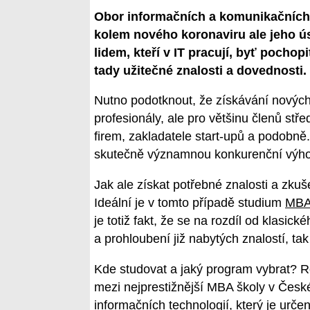
Obor informačních a komunikačních t
kolem nového koronaviru ale jeho úsp
lidem, kteří v IT pracují, byť pocho
tady užitečné znalosti a dovednosti.
Nutno podotknout, že získávání nových z
profesionály, ale pro většinu členů st
firem, zakladatele start-upů a podobně. 
skutečně významnou konkurenční výh
Jak ale získat potřebné znalosti a zku
Ideální je v tomto případě studium
MB
je totiž fakt, že se na rozdíl od klasic
a prohloubení již nabytých znalostí, t
Kde studovat a jaký program vybrat? Ro
mezi nejprestižnější MBA školy v Česk
informačních technologií, který je urče