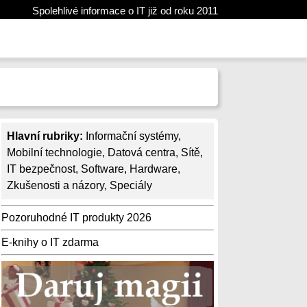
Spolehlivé informace o IT již od roku 2011
Hlavní rubriky:
Informační systémy
,
Mobilní technologie
,
Datová centra
,
Sítě
,
IT bezpečnost
,
Software
,
Hardware
,
Zkušenosti a názory
,
Speciály
Pozoruhodné IT produkty 2026
E-knihy o IT zdarma