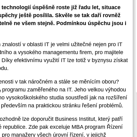
echnologií úspěšně roste již řadu let, situace
ěchy ještě posílila. Skvěle se tak daří rovněž
pitelně ne všem stejně. Podmínkou úspěchu jsou i
nalostí v oblasti IT je velmi užitečné nejen pro IT
ředního a vysokého managementu firem, pro majitele
Díky efektivnímu využití IT lze totiž v byznysu získat
odu.
šenosti v tak náročném a stále se měnícím oboru?
A
programu zaměřeného na IT. Jeho velkou výhodou
kého vysokoškolského studia soustředí jak na rozšíření
ak především na praktickou stránku řešení problémů.
zhodně lze doporučit Business Institut, který patří
é republice. Zde pak exceluje MBA program Řízení
n pro manažery všech úrovní řízení, v jejichž