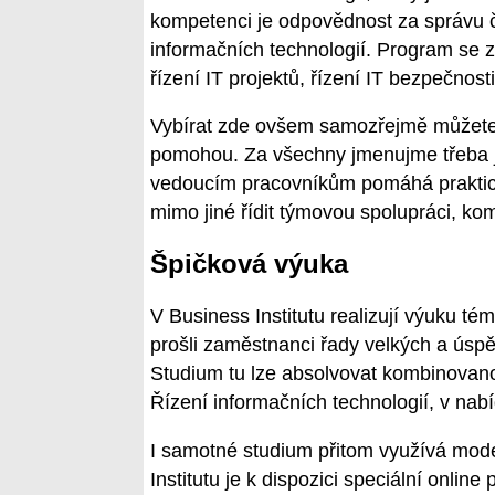
kompetenci je odpovědnost za správu či
informačních technologií. Program se z
řízení IT projektů, řízení IT bezpečnosti
Vybírat zde ovšem samozřejmě můžete i
pomohou. Za všechny jmenujme třeba j
vedoucím pracovníkům pomáhá praktick
mimo jiné řídit týmovou spolupráci, komu
Špičková výuka
V Business Institutu realizují výuku té
prošli zaměstnanci řady velkých a úsp
Studium tu lze absolvovat kombinovan
Řízení informačních technologií, v nab
I samotné studium přitom využívá mode
Institutu je k dispozici speciální online