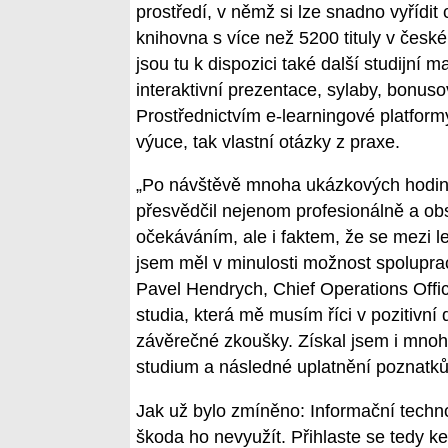
prostředí, v němž si lze snadno vyřídit c
knihovna s více než 5200 tituly v českém
jsou tu k dispozici také další studijní
interaktivní prezentace, sylaby, bonuso
Prostřednictvím e-learningové platformy 
výuce, tak vlastní otázky z praxe.
„Po návštěvě mnoha ukázkových hodin j
přesvědčil nejenom profesionálně a 
očekáváním, ale i faktem, že se mezi le
jsem měl v minulosti možnost spolupra
Pavel Hendrych, Chief Operations Offic
studia, která mě musím říci v pozitivní
závěrečné zkoušky. Získal jsem i mnoh
studium a následné uplatnění poznatků 
Jak už bylo zmíněno: Informační techn
škoda ho nevyužít. Přihlaste se tedy ke