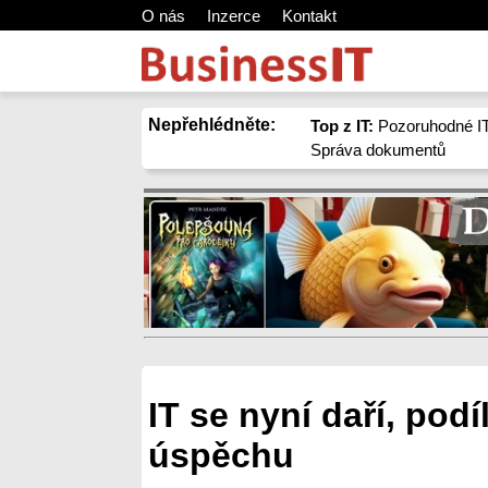
O nás
Inzerce
Kontakt
Nepřehlédněte:
Top z IT:
Pozoruhodné IT
Správa dokumentů
IT se nyní daří, podí
úspěchu