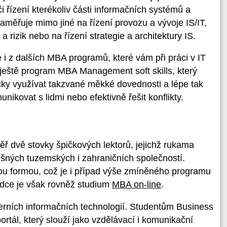
 řízení kterékoliv části informačních systémů a
aměřuje mimo jiné na řízení provozu a vývoje IS/IT,
 a rizik nebo na řízení strategie a architektury IS.
 z dalších MBA programů, které vám při práci v IT
eště program MBA Management soft skills, který
y využívat takzvané měkké dovednosti a lépe tak
nikovat s lidmi nebo efektivně řešit konflikty.
měř dvě stovky špičkových lektorů, jejichž rukama
ěšných tuzemských i zahraničních společností.
ou formou, což je i případ výše zmíněného programu
ídce je však rovněž studium
MBA on-line
.
rních informačních technologií. Studentům Business
 portál, který slouží jako vzdělávací i komunikační