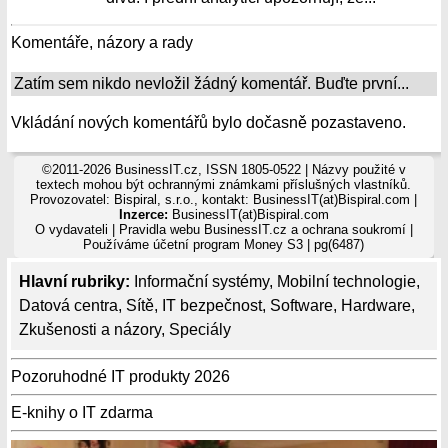
Komentáře, názory a rady
Zatím sem nikdo nevložil žádný komentář. Buďte první...
Vkládání nových komentářů bylo dočasně pozastaveno.
©2011-2026 BusinessIT.cz, ISSN 1805-0522 | Názvy použité v
textech mohou být ochrannými známkami příslušných vlastníků.
Provozovatel: Bispiral, s.r.o., kontakt: BusinessIT(at)Bispiral.com |
Inzerce:
BusinessIT(at)Bispiral.com
O vydavateli
|
Pravidla webu BusinessIT.cz a ochrana soukromí
|
Používáme
účetní program Money S3
| pg(6487)
Hlavní rubriky:
Informační systémy
,
Mobilní technologie
,
Datová centra
,
Sítě
,
IT bezpečnost
,
Software
,
Hardware
,
Zkušenosti a názory
,
Speciály
Pozoruhodné IT produkty 2026
E-knihy o IT zdarma