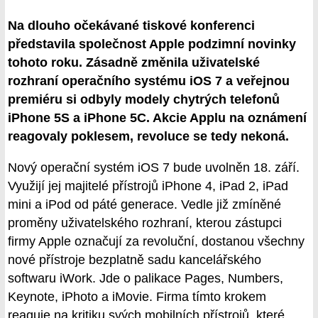
Na dlouho očekávané tiskové konferenci
představila společnost Apple podzimní novinky
tohoto roku. Zásadně změnila uživatelské
rozhraní operačního systému iOS 7 a veřejnou
premiéru si odbyly modely chytrých telefonů
iPhone 5S a iPhone 5C. Akcie Applu na oznámení
reagovaly poklesem, revoluce se tedy nekoná.
Nový operační systém iOS 7 bude uvolněn 18. září.
Využijí jej majitelé přístrojů iPhone 4, iPad 2, iPad
mini a iPod od páté generace. Vedle již zmíněné
proměny uživatelského rozhraní, kterou zástupci
firmy Apple označují za revoluční, dostanou všechny
nové přístroje bezplatně sadu kancelářského
softwaru iWork. Jde o palikace Pages, Numbers,
Keynote, iPhoto a iMovie. Firma tímto krokem
reaguje na kritiku svých mobilních přístrojů, které