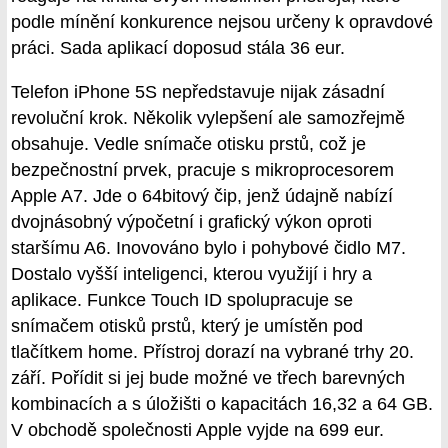
podle mínění konkurence nejsou určeny k opravdové
práci. Sada aplikací doposud stála 36 eur.
Telefon iPhone 5S nepředstavuje nijak zásadní
revoluční krok. Několik vylepšení ale samozřejmě
obsahuje. Vedle snímače otisku prstů, což je
bezpečnostní prvek, pracuje s mikroprocesorem
Apple A7. Jde o 64bitový čip, jenž údajně nabízí
dvojnásobný výpočetní i grafický výkon oproti
staršímu A6. Inovováno bylo i pohybové čidlo M7.
Dostalo vyšší inteligenci, kterou využijí i hry a
aplikace. Funkce Touch ID spolupracuje se
snímačem otisků prstů, který je umístěn pod
tlačítkem home. Přístroj dorazí na vybrané trhy 20.
září. Pořídit si jej bude možné ve třech barevných
kombinacích a s úložišti o kapacitách 16,32 a 64 GB.
V obchodě společnosti Apple vyjde na 699 eur.