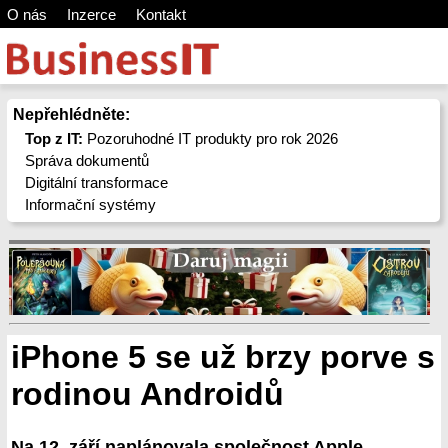
O nás
Inzerce
Kontakt
Nepřehlédněte:
Top z IT:
Pozoruhodné IT produkty pro rok 2026
Správa dokumentů
Digitální transformace
Informační systémy
iPhone 5 se už brzy porve s
rodinou Androidů
Na 12. září naplánovala společnost Apple