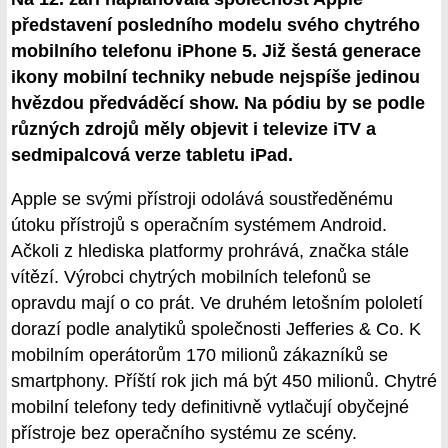
představení posledního modelu svého chytrého
mobilního telefonu iPhone 5. Již šestá generace
ikony mobilní techniky nebude nejspíše jedinou
hvězdou předváděcí show. Na pódiu by se podle
různých zdrojů měly objevit i televize iTV a
sedmipalcová verze tabletu iPad.
Apple se svými přístroji odolává soustředěnému
útoku přístrojů s operačním systémem Android.
Ačkoli z hlediska platformy prohrává, značka stále
vítězí. Výrobci chytrých mobilních telefonů se
opravdu mají o co prát. Ve druhém letošním pololetí
dorazí podle analytiků společnosti Jefferies & Co. K
mobilním operátorům 170 milionů zákazníků se
smartphony. Příští rok jich má být 450 milionů. Chytré
mobilní telefony tedy definitivně vytlačují obyčejné
přístroje bez operačního systému ze scény.