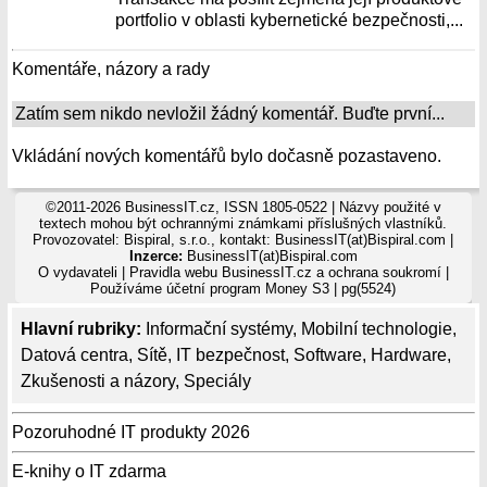
portfolio v oblasti kybernetické bezpečnosti,...
Komentáře, názory a rady
Zatím sem nikdo nevložil žádný komentář. Buďte první...
Vkládání nových komentářů bylo dočasně pozastaveno.
©2011-2026 BusinessIT.cz, ISSN 1805-0522 | Názvy použité v
textech mohou být ochrannými známkami příslušných vlastníků.
Provozovatel: Bispiral, s.r.o., kontakt: BusinessIT(at)Bispiral.com |
Inzerce:
BusinessIT(at)Bispiral.com
O vydavateli
|
Pravidla webu BusinessIT.cz a ochrana soukromí
|
Používáme
účetní program Money S3
| pg(5524)
Hlavní rubriky:
Informační systémy
,
Mobilní technologie
,
Datová centra
,
Sítě
,
IT bezpečnost
,
Software
,
Hardware
,
Zkušenosti a názory
,
Speciály
Pozoruhodné IT produkty 2026
E-knihy o IT zdarma