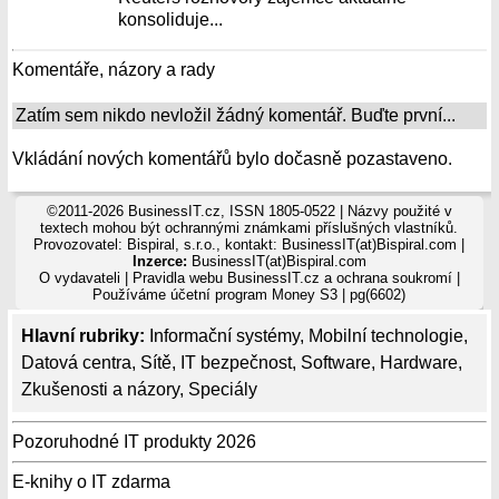
konsoliduje...
Komentáře, názory a rady
Zatím sem nikdo nevložil žádný komentář. Buďte první...
Vkládání nových komentářů bylo dočasně pozastaveno.
©2011-2026 BusinessIT.cz, ISSN 1805-0522 | Názvy použité v
textech mohou být ochrannými známkami příslušných vlastníků.
Provozovatel: Bispiral, s.r.o., kontakt: BusinessIT(at)Bispiral.com |
Inzerce:
BusinessIT(at)Bispiral.com
O vydavateli
|
Pravidla webu BusinessIT.cz a ochrana soukromí
|
Používáme
účetní program Money S3
| pg(6602)
Hlavní rubriky:
Informační systémy
,
Mobilní technologie
,
Datová centra
,
Sítě
,
IT bezpečnost
,
Software
,
Hardware
,
Zkušenosti a názory
,
Speciály
Pozoruhodné IT produkty 2026
E-knihy o IT zdarma