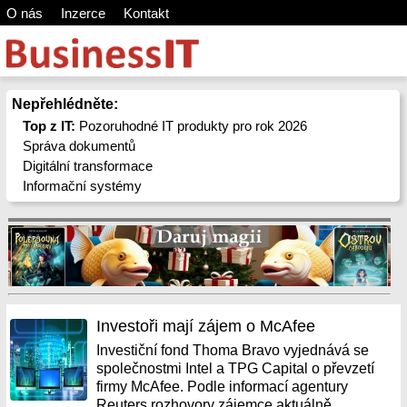
O nás
Inzerce
Kontakt
Nepřehlédněte:
Top z IT:
Pozoruhodné IT produkty pro rok 2026
Správa dokumentů
Digitální transformace
Informační systémy
Investoři mají zájem o McAfee
Investiční fond Thoma Bravo vyjednává se
společnostmi Intel a TPG Capital o převzetí
firmy McAfee. Podle informací agentury
Reuters rozhovory zájemce aktuálně