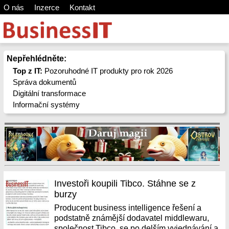
O nás
Inzerce
Kontakt
Nepřehlédněte:
Top z IT:
Pozoruhodné IT produkty pro rok 2026
Správa dokumentů
Digitální transformace
Informační systémy
Investoři koupili Tibco. Stáhne se z
burzy
Producent business intelligence řešení a
podstatně známější dodavatel middlewaru,
společnost Tibco, se po delším vyjednávání a