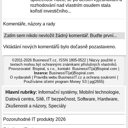
rozhodování nad vlastním osudem stala
kořistí investičního...
Komentáře, názory a rady
Zatím sem nikdo nevložil žádný komentář. Buďte první...
Vkládání nových komentářů bylo dočasně pozastaveno.
©2011-2026 BusinessIT.cz, ISSN 1805-0522 | Názvy použité v
textech mohou být ochrannými známkami příslušných vlastníků.
Provozovatel: Bispiral, s.r.o., kontakt: BusinessIT(at)Bispiral.com |
Inzerce:
BusinessIT(at)Bispiral.com
O vydavateli
|
Pravidla webu BusinessIT.cz a ochrana soukromí
|
Používáme
účetní program Money S3
| pg(2655)
Hlavní rubriky:
Informační systémy
,
Mobilní technologie
,
Datová centra
,
Sítě
,
IT bezpečnost
,
Software
,
Hardware
,
Zkušenosti a názory
,
Speciály
Pozoruhodné IT produkty 2026