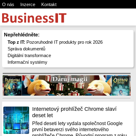
O nás
Inzerce
Kontakt
Nepřehlédněte:
Top z IT:
Pozoruhodné IT produkty pro rok 2026
Správa dokumentů
Digitální transformace
Informační systémy
Internetový prohlížeč Chrome slaví
deset let
Před deseti lety vydala společnost Google
první betaverzi svého internetového
prohlížeče Chrome. Původní program z roku