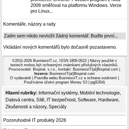
2008 směřoval na platformu Windows. Verze
pro Linux...
Komentáře, názory a rady
Zatím sem nikdo nevložil žádný komentář. Buďte první...
Vkládání nových komentářů bylo dočasně pozastaveno.
©2011-2026 BusinessIT.cz, ISSN 1805-0522 | Názvy použité v
textech mohou být ochrannými známkami příslušných vlastníků.
Provozovatel: Bispiral, s.r.o., kontakt: BusinessIT(at)Bispiral.com |
Inzerce:
BusinessIT(at)Bispiral.com
O vydavateli
|
Pravidla webu BusinessIT.cz a ochrana soukromí
|
Používáme
účetní program Money S3
| pg(6354)
Hlavní rubriky:
Informační systémy
,
Mobilní technologie
,
Datová centra
,
Sítě
,
IT bezpečnost
,
Software
,
Hardware
,
Zkušenosti a názory
,
Speciály
Pozoruhodné IT produkty 2026