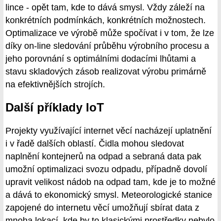
lince - opět tam, kde to dává smysl. Vždy záleží na
konkrétních podmínkách, konkrétních možnostech.
Optimalizace ve výrobě může spočívat i v tom, že lze
díky on-line sledování průběhu výrobního procesu a
jeho porovnání s optimálními dodacími lhůtami a
stavu skladových zásob realizovat výrobu primárně
na efektivnějších strojích.
Další příklady IoT
Projekty využívající internet věcí nacházejí uplatnění
i v řadě dalších oblastí. Čidla mohou sledovat
naplnění kontejnerů na odpad a sebraná data pak
umožní optimalizaci svozu odpadu, případně dovolí
upravit velikost nádob na odpad tam, kde je to možné
a dává to ekonomický smysl. Meteorologické stanice
zapojené do internetu věcí umožňují sbírat data z
mnoha lokací, kde by to klasickými prostředky nebylo