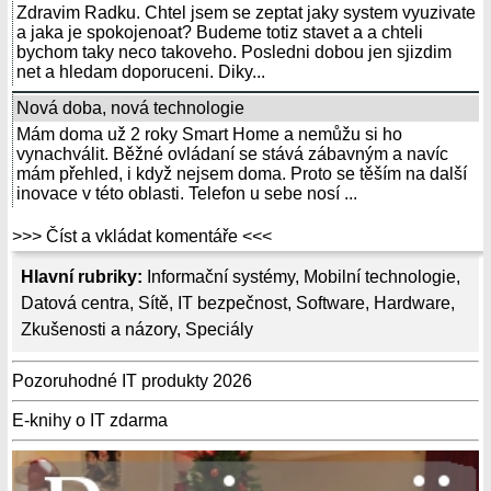
Zdravim Radku. Chtel jsem se zeptat jaky system vyuzivate
a jaka je spokojenoat? Budeme totiz stavet a a chteli
bychom taky neco takoveho. Posledni dobou jen sjizdim
net a hledam doporuceni. Diky...
Nová doba, nová technologie
Mám doma už 2 roky Smart Home a nemůžu si ho
vynachválit. Běžné ovládaní se stává zábavným a navíc
mám přehled, i když nejsem doma. Proto se těším na další
inovace v této oblasti. Telefon u sebe nosí ...
>>> Číst a vkládat komentáře <<<
Hlavní rubriky:
Informační systémy
,
Mobilní technologie
,
Datová centra
,
Sítě
,
IT bezpečnost
,
Software
,
Hardware
,
Zkušenosti a názory
,
Speciály
Pozoruhodné IT produkty 2026
E-knihy o IT zdarma