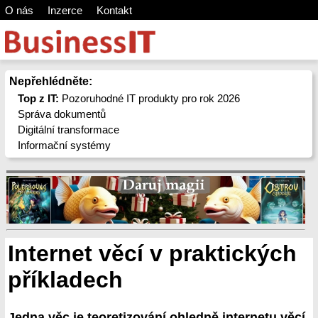
O nás
Inzerce
Kontakt
Nepřehlédněte:
Top z IT:
Pozoruhodné IT produkty pro rok 2026
Správa dokumentů
Digitální transformace
Informační systémy
Internet věcí v praktických
příkladech
Jedna věc je teoretizování ohledně internetu věcí,