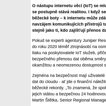
O nástupu internetu věcí (IoT) se ml
se postupně stává realitou. I když s
běžecké boty – k internetu může zdá
navzájem komunikujících přístrojů t
stejně jako ti, kdo zajišťují přenos 
Pokud se experti agentury Juniper Rese
do roku 2020 téměř ztrojnásobí na osmat
tlaku na poskytovatele IoT služeb, při
bezpečného přenosu dat oběma směry. J
okamžitou a neomezenou dostupnost s
Zejména na bezpečnost mají uživatelé t
dat do cloudu - ať jde o finanční nálež
běžecké rekordy. „To znamená, že společ
jejich stálou a bezpečnou 24 hodinovo
Martin Štětka, Senior Regional Mana