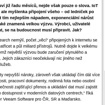
uví již řadu měsíců, nejde však pouze o slova. IoT
e ale myšlenka připojení všeho – od ledniček po
t tím nejlepším nápadem, exponenciální nárůst
aké znamená velkou výzvu. Výrobci, uživatelé
dat, se na budoucnost musí připravit. Jak?
arch nemýlí, počet „věcí“ připojených k internetu se
řicet a půl miliard přístrojů. Nutně dojde k velkému
čemž největší výzvou bude zaručení plynulého a
ejich zákazníci neočekávají nic jiného než
lužeb.
y nejvyšší nároky, zároveň však ukládají čím dál více
itosti, pracovní dokumenty, rodinná fota nebo osobní
nosti zajišťující přenos a ukládání dat musí zajistit
u dostupnost v moderních datových centrech,“ říká
ger Veeam Software pro ČR, SR a Maďarsko.