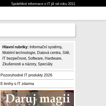
Spolehlivé informace o IT již od roku 2011
Hlavní rubriky:
Informační systémy
,
Mobilní technologie
,
Datová centra
,
Sítě
,
IT bezpečnost
,
Software
,
Hardware
,
Zkušenosti a názory
,
Speciály
Pozoruhodné IT produkty 2026
E-knihy o IT zdarma