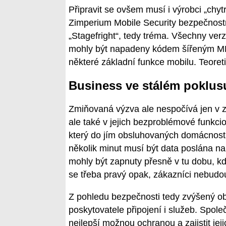
Připravit se ovšem musí i výrobci „chytr
Zimperium Mobile Security bezpečnost
„Stagefright“, tedy tréma. Všechny verz
mohly být napadeny kódem šířeným MM
některé základní funkce mobilu. Teoret
Business ve stálém poklus
Zmiňovaná výzva ale nespočívá jen v zaj
ale také v jejich bezproblémové funkcio
který do jím obsluhovaných domácností
několik minut musí být data poslána na
mohly být zapnuty přesně v tu dobu, kd
se třeba pravý opak, zákazníci nebudo
Z pohledu bezpečnosti tedy zvýšený o
poskytovatele připojení i služeb. Společ
nejlepší možnou ochranou a zajistit jej