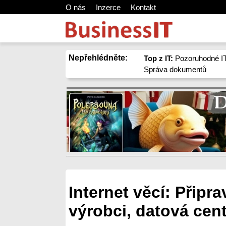
O nás
Inzerce
Kontakt
Nepřehlédněte:
Top z IT:
Pozoruhodné IT
Správa dokumentů
Internet věcí: Připra
výrobci, datová cent