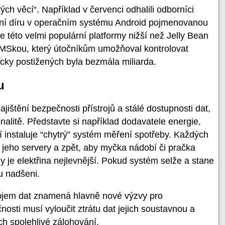
ých věcí“. Například v červenci odhalili odborníci
ní díru v operačním systému Android pojmenovanou
e této velmi populární platformy nižší než Jelly Bean
Skou, který útočníkům umožňoval kontrolovat
icky postižených byla bezmála miliarda.
u
ištění bezpečnosti přístrojů a stálé dostupnosti dat,
nalitě. Představte si například dodavatele energie,
 instaluje “chytrý” systém měření spotřeby. Každých
 jeho servery a zpět, aby myčka nádobí či pračka
y je elektřina nejlevnější. Pokud systém selže a stane
u nadšeni.
bjem dat znamená hlavně nové výzvy pro
nosti musí vyloučit ztrátu dat jejich soustavnou a
ich spolehlivé zálohování.