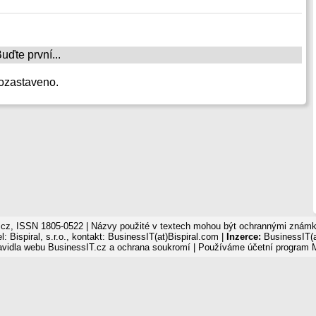
ďte první...
ozastaveno.
cz, ISSN 1805-0522 | Názvy použité v textech mohou být ochrannými známka
: Bispiral, s.r.o., kontakt: BusinessIT(at)Bispiral.com |
Inzerce:
BusinessIT(a
avidla webu BusinessIT.cz a ochrana soukromí
| Používáme
účetní program