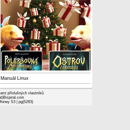
Manuál Linux
mi příslušných vlastníků.
t)Bispiral.com
 Money S3
| pg(5283)