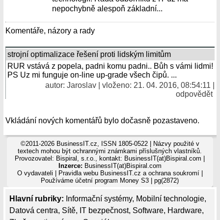
nepochybně alespoň základní...
Komentáře, názory a rady
strojní optimalizace řešení proti lidským limitům
RUR vstává z popela, padni komu padni.. Bůh s vámi lidmi!
PS Uz mi funguje on-line up-grade všech čipů. ...
autor: Jaroslav | vloženo: 21. 04. 2016, 08:54:11 |
odpovědět
Vkládání nových komentářů bylo dočasně pozastaveno.
©2011-2026 BusinessIT.cz, ISSN 1805-0522 | Názvy použité v
textech mohou být ochrannými známkami příslušných vlastníků.
Provozovatel: Bispiral, s.r.o., kontakt: BusinessIT(at)Bispiral.com |
Inzerce:
BusinessIT(at)Bispiral.com
O vydavateli
|
Pravidla webu BusinessIT.cz a ochrana soukromí
|
Používáme
účetní program Money S3
| pg(2872)
Hlavní rubriky:
Informační systémy
,
Mobilní technologie
,
Datová centra
,
Sítě
,
IT bezpečnost
,
Software
,
Hardware
,