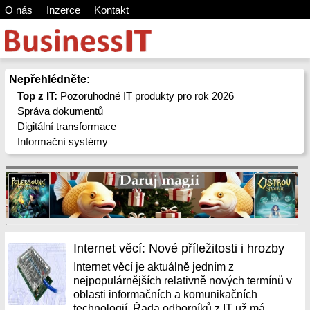
O nás
Inzerce
Kontakt
Nepřehlédněte:
Top z IT:
Pozoruhodné IT produkty pro rok 2026
Správa dokumentů
Digitální transformace
Informační systémy
Internet věcí: Nové příležitosti i hrozby
Internet věcí je aktuálně jedním z
nejpopulárnějších relativně nových termínů v
oblasti informačních a komunikačních
technologií. Řada odborníků z IT už má