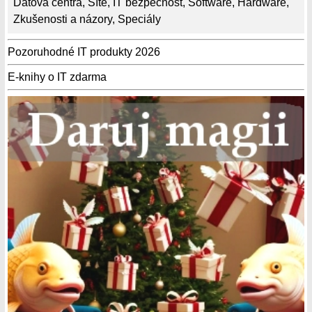
Datová centra
,
Sítě
,
IT bezpečnost
,
Software
,
Hardware
,
Zkušenosti a názory
,
Speciály
Pozoruhodné IT produkty 2026
E-knihy o IT zdarma