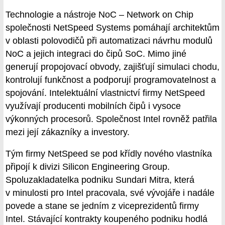
Technologie a nástroje NoC – Network on Chip
společnosti NetSpeed Systems pomáhají architektům
v oblasti polovodičů při automatizaci návrhu modulů
NoC a jejich integraci do čipů SoC. Mimo jiné
generují propojovací obvody, zajišťují simulaci chodu,
kontrolují funkčnost a podporují programovatelnost a
spojování. Intelektuální vlastnictví firmy NetSpeed
využívají producenti mobilních čipů i vysoce
výkonných procesorů. Společnost Intel rovněž patřila
mezi její zákazníky a investory.
Tým firmy NetSpeed se pod křídly nového vlastníka
připojí k divizi Silicon Engineering Group.
Spoluzakladatelka podniku Sundari Mitra, která
v minulosti pro Intel pracovala, své vývojáře i nadále
povede a stane se jedním z viceprezidentů firmy
Intel. Stávající kontrakty koupeného podniku hodlá