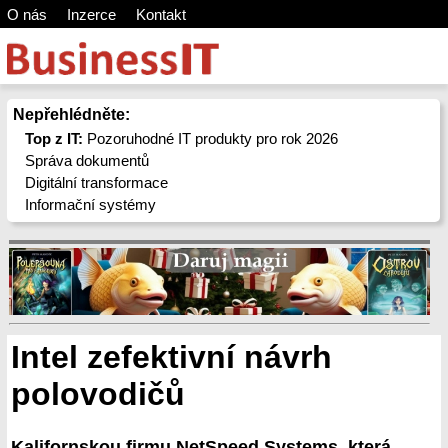
O nás
Inzerce
Kontakt
Nepřehlédněte:
Top z IT:
Pozoruhodné IT produkty pro rok 2026
Správa dokumentů
Digitální transformace
Informační systémy
Intel zefektivní návrh
polovodičů
Kalifornskou firmu NetSpeed Systems, která