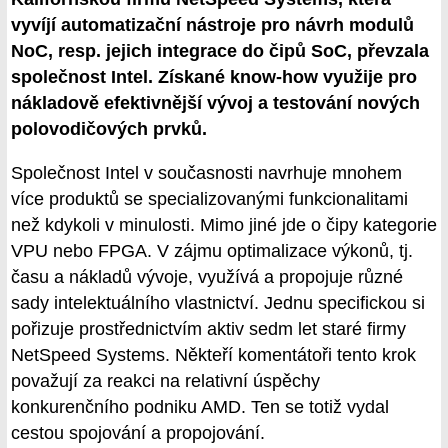
vyvíjí automatizační nástroje pro návrh modulů
NoC, resp. jejich integrace do čipů SoC, převzala
společnost Intel. Získané know-how využije pro
nákladově efektivnější vývoj a testování nových
polovodičových prvků.
Společnost Intel v současnosti navrhuje mnohem
více produktů se specializovanými funkcionalitami
než kdykoli v minulosti. Mimo jiné jde o čipy kategorie
VPU nebo FPGA. V zájmu optimalizace výkonů, tj.
času a nákladů vývoje, využívá a propojuje různé
sady intelektuálního vlastnictví. Jednu specifickou si
pořizuje prostřednictvím aktiv sedm let staré firmy
NetSpeed Systems. Někteří komentátoři tento krok
považují za reakci na relativní úspěchy
konkurenčního podniku AMD. Ten se totiž vydal
cestou spojování a propojování.