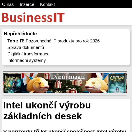
O nás
Inzerce
Kontakt
Nepřehlédněte:
Top z IT:
Pozoruhodné IT produkty pro rok 2026
Správa dokumentů
Digitální transformace
Informační systémy
Intel ukončí výrobu
základních desek
V horizontu tří let ukončí společnost Intel výrobu