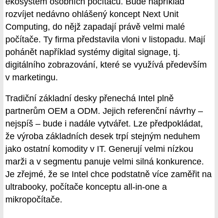
ekosystém osobních počítačů. Bude například
rozvíjet nedávno ohlášený koncept Next Unit
Computing, do nějž zapadají právě velmi malé
počítače. Ty firma představila vloni v listopadu. Mají
pohánět například systémy digital signage, tj.
digitálního zobrazování, které se využívá především
v marketingu.
Tradiční základní desky přenechá Intel plně
partnerům OEM a ODM. Jejich referenční návrhy –
nejspíš – bude i nadále vytvářet. Lze předpokládat,
že výroba základních desek trpí stejným neduhem
jako ostatní komodity v IT. Generují velmi nízkou
marži a v segmentu panuje velmi silná konkurence.
Je zřejmé, že se Intel chce podstatně více zaměřit na
ultrabooky, počítače konceptu all-in-one a
mikropočítače.