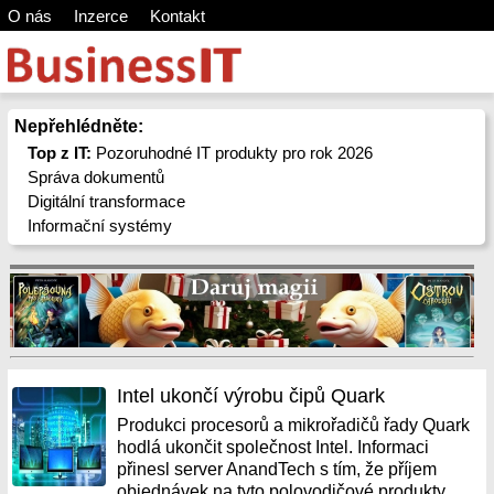
O nás
Inzerce
Kontakt
Nepřehlédněte:
Top z IT:
Pozoruhodné IT produkty pro rok 2026
Správa dokumentů
Digitální transformace
Informační systémy
Intel ukončí výrobu čipů Quark
Produkci procesorů a mikrořadičů řady Quark
hodlá ukončit společnost Intel. Informaci
přinesl server AnandTech s tím, že příjem
objednávek na tyto polovodičové produkty