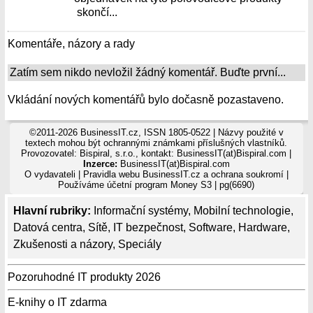
skončí...
Komentáře, názory a rady
Zatím sem nikdo nevložil žádný komentář. Buďte první...
Vkládání nových komentářů bylo dočasně pozastaveno.
©2011-2026 BusinessIT.cz, ISSN 1805-0522 | Názvy použité v
textech mohou být ochrannými známkami příslušných vlastníků.
Provozovatel: Bispiral, s.r.o., kontakt: BusinessIT(at)Bispiral.com |
Inzerce:
BusinessIT(at)Bispiral.com
O vydavateli
|
Pravidla webu BusinessIT.cz a ochrana soukromí
|
Používáme
účetní program Money S3
| pg(6690)
Hlavní rubriky:
Informační systémy
,
Mobilní technologie
,
Datová centra
,
Sítě
,
IT bezpečnost
,
Software
,
Hardware
,
Zkušenosti a názory
,
Speciály
Pozoruhodné IT produkty 2026
E-knihy o IT zdarma