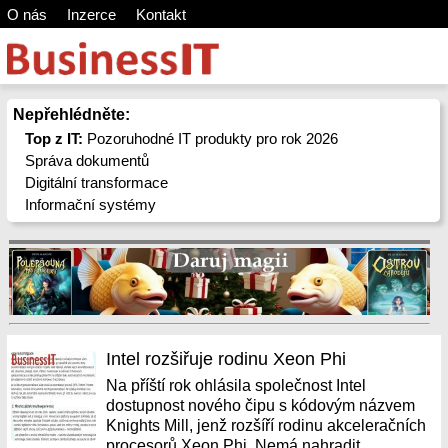
O nás
Inzerce
Kontakt
Nepřehlédněte:
Top z IT:
Pozoruhodné IT produkty pro rok 2026
Správa dokumentů
Digitální transformace
Informační systémy
Intel rozšiřuje rodinu Xeon Phi
Na příští rok ohlásila společnost Intel
dostupnost nového čipu s kódovým názvem
Knights Mill, jenž rozšíří rodinu akceleračních
procesorů Xeon Phi. Nemá nahradit...