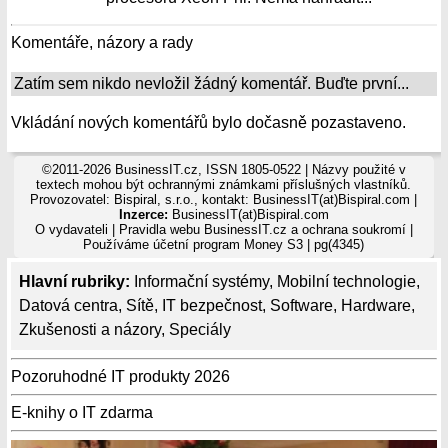
Komentáře, názory a rady
Zatím sem nikdo nevložil žádný komentář. Buďte první...
Vkládání nových komentářů bylo dočasně pozastaveno.
©2011-2026 BusinessIT.cz, ISSN 1805-0522 | Názvy použité v
textech mohou být ochrannými známkami příslušných vlastníků.
Provozovatel: Bispiral, s.r.o., kontakt: BusinessIT(at)Bispiral.com |
Inzerce:
BusinessIT(at)Bispiral.com
O vydavateli
|
Pravidla webu BusinessIT.cz a ochrana soukromí
|
Používáme
účetní program Money S3
| pg(4345)
Hlavní rubriky:
Informační systémy
,
Mobilní technologie
,
Datová centra
,
Sítě
,
IT bezpečnost
,
Software
,
Hardware
,
Zkušenosti a názory
,
Speciály
Pozoruhodné IT produkty 2026
E-knihy o IT zdarma