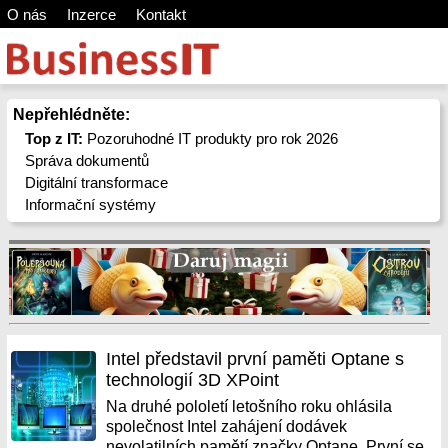
O nás
Inzerce
Kontakt
Nepřehlédněte:
Top z IT:
Pozoruhodné IT produkty pro rok 2026
Správa dokumentů
Digitální transformace
Informační systémy
Intel představil první paměti Optane s
technologií 3D XPoint
Na druhé pololetí letošního roku ohlásila
společnost Intel zahájení dodávek
nevolatilních pamětí značky Optane. První se