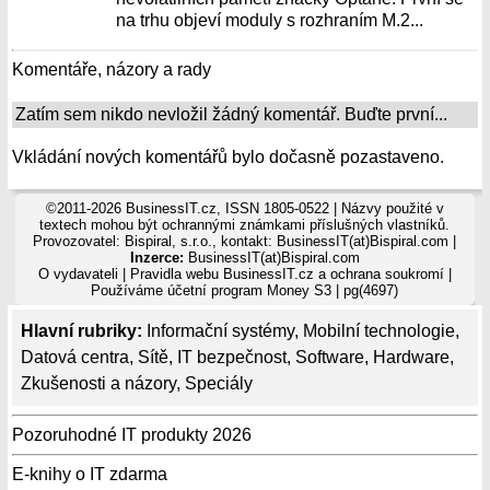
na trhu objeví moduly s rozhraním M.2...
Komentáře, názory a rady
Zatím sem nikdo nevložil žádný komentář. Buďte první...
Vkládání nových komentářů bylo dočasně pozastaveno.
©2011-2026 BusinessIT.cz, ISSN 1805-0522 | Názvy použité v
textech mohou být ochrannými známkami příslušných vlastníků.
Provozovatel: Bispiral, s.r.o., kontakt: BusinessIT(at)Bispiral.com |
Inzerce:
BusinessIT(at)Bispiral.com
O vydavateli
|
Pravidla webu BusinessIT.cz a ochrana soukromí
|
Používáme
účetní program Money S3
| pg(4697)
Hlavní rubriky:
Informační systémy
,
Mobilní technologie
,
Datová centra
,
Sítě
,
IT bezpečnost
,
Software
,
Hardware
,
Zkušenosti a názory
,
Speciály
Pozoruhodné IT produkty 2026
E-knihy o IT zdarma