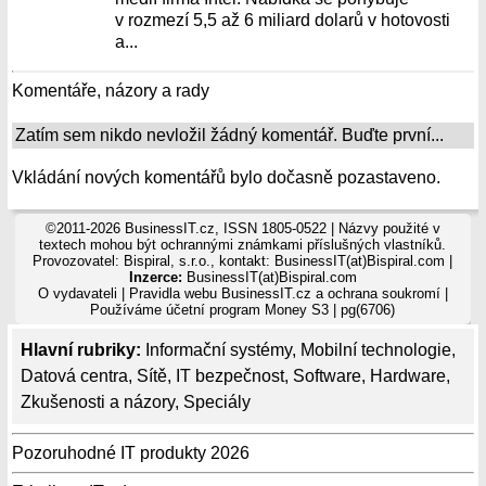
v rozmezí 5,5 až 6 miliard dolarů v hotovosti
a...
Komentáře, názory a rady
Zatím sem nikdo nevložil žádný komentář. Buďte první...
Vkládání nových komentářů bylo dočasně pozastaveno.
©2011-2026 BusinessIT.cz, ISSN 1805-0522 | Názvy použité v
textech mohou být ochrannými známkami příslušných vlastníků.
Provozovatel: Bispiral, s.r.o., kontakt: BusinessIT(at)Bispiral.com |
Inzerce:
BusinessIT(at)Bispiral.com
O vydavateli
|
Pravidla webu BusinessIT.cz a ochrana soukromí
|
Používáme
účetní program Money S3
| pg(6706)
Hlavní rubriky:
Informační systémy
,
Mobilní technologie
,
Datová centra
,
Sítě
,
IT bezpečnost
,
Software
,
Hardware
,
Zkušenosti a názory
,
Speciály
Pozoruhodné IT produkty 2026