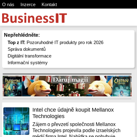
O nás
Inzerce
Kontakt
Nepřehlédněte:
Top z IT:
Pozoruhodné IT produkty pro rok 2026
Správa dokumentů
Digitální transformace
Informační systémy
Intel chce údajně koupit Mellanox
Technologies
Zájem o převzetí společnosti Mellanox
Technologies projevila podle izraelských
médií firma Intel. Nabídka se pohybuje