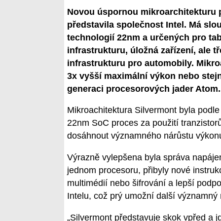
Novou úspornou mikroarchitekturu 
představila společnost Intel. Má slo
technologií 22nm a určených pro tabl
infrastrukturu, úložná zařízení, ale
infrastrukturu pro automobily. Mikr
3x vyšší maximální výkon nebo stejný
generaci procesorových jader Atom.
Mikroachitektura Silvermont byla podle
22nm SoC proces za použití tranzistor
dosáhnout významného nárůstu výkonu 
Výrazně vylepšena byla správa napájení
jednom procesoru, přibyly nové instrukc
multimédií nebo šifrování a lepší podpo
Intelu, což prý umožní další významný r
„Silvermont představuje skok vpřed a 