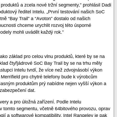
 produktů a zcela nové tržní segmenty,” prohlásil Dadi
duktový ředitel Intelu. „První testování našich SoC
ně “Bay Trail” a “Avoton” dostalo od našich
ucnosti chceme urychlit rozvoj této úsporné
odely mohli uvádět každý rok.”
jako základ pro celou vlnu produktů, které by se na
klad čtyřjádrové SoC Bay Trail by se na trhu měly
ástupci Intelu tvrdí, že více než zdvojnásobí výkon
l Merrifield pro chytré telefony bude k výrobcům
časným produktům prý nabídne nejen vyšší výkon a
í zabezpečení dat.
very a pro úložná zařízení. Podle Intelu
 v tomto segmentu, včetně 64bitového provozu, oprav
gií a softwarové kompatibility. Intel Rangeley je pak