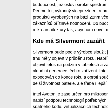
budoucnost, jež osloví široké spektrum
Perlmutter, výkonný viceprezident a pro
produktů vyrobených na bázi 22nm včet
zákazníků příznivé hodnocení. Do budo
mikroarchitektury tak, abychom nové m
Kde má Silvermont zazářit
Silvermont bude podle výrobce sloužit 
trhu měly objevit v průběhu roku. Napří
objevit letos na podzim v tabletech a z
aktuální generace těchto zařízení. Inte
expedován do konce roku a oproti sou
delší životnost baterie, ale třeba i lepš
Intel Avoton je zase určen pro mikroser
nabízí podporu technologií potřebných
špatného kódu, virtualizačních technolo