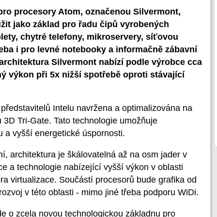
pro procesory Atom, označenou Silvermont,
užit jako základ pro řadu čipů vyrobených
ety, chytré telefony, mikroservery, síťovou
 třeba i pro levné notebooky a informačně zábavní
oarchitektura Silvermont nabízí podle výrobce cca
 výkon při 5x nižší spotřebě oproti stávající
 představitelů Intelu navržena a optimalizována na
ů 3D Tri-Gate. Tato technologie umožňuje
a vyšší energetické úspornosti.
, architektura je škálovatelná až na osm jader v
e a technologie nabízející vyšší výkon v oblasti
ra virtualizace. Součástí procesorů bude grafika od
ozvoj v této oblasti - mimo jiné třeba podporu WiDi.
jde o zcela novou technologickou základnu pro