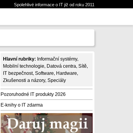
Spolehlivé informace o IT již od roku 2011
Hlavní rubriky:
Informační systémy
,
Mobilní technologie
,
Datová centra
,
Sítě
,
IT bezpečnost
,
Software
,
Hardware
,
Zkušenosti a názory
,
Speciály
Pozoruhodné IT produkty 2026
E-knihy o IT zdarma