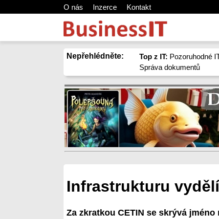
O nás
Inzerce
Kontakt
Nepřehlédněte:
Top z IT:
Pozoruhodné IT
Správa dokumentů
Infrastrukturu vydě
Za zkratkou CETIN se skrývá jméno 