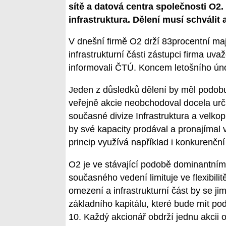
sítě a datová centra společnosti O2
infrastruktura. Dělení musí schválit
V dnešní firmě O2 drží 83procentní maj
infrastrukturní části zástupci firma uva
informovali ČTÚ. Koncem letošního úno
Jeden z důsledků dělení by měl podobu 
veřejně akcie neobchodoval docela urči
současné divize Infrastruktura a velko
by své kapacity prodával a pronajímal
princip využívá například i konkurenční
O2 je ve stávající podobě dominantním 
současného vedení limituje ve flexibili
omezení a infrastrukturní část by se ji
základního kapitálu, které bude mít po
10. Každý akcionář obdrží jednu akcii