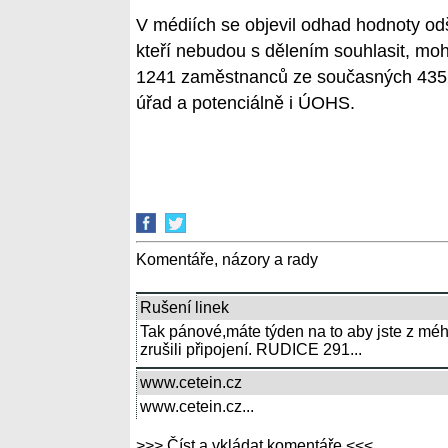
V médiích se objevil odhad hodnoty odš
kteří nebudou s dělením souhlasit, mo
1241 zaměstnanců ze současných 4352.
úřad a potenciálně i ÚOHS.
Komentáře, názory a rady
Rušení linek
Tak pánové,máte týden na to aby jste z méh
zrušili připojení. RUDICE 291...
www.cetein.cz
www.cetein.cz...
>>> Číst a vkládat komentáře <<<