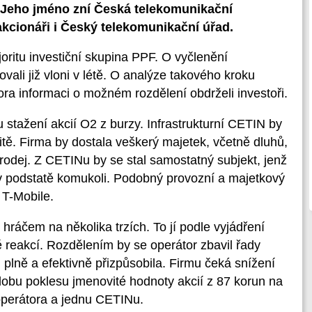
. Jeho jméno zní Česká telekomunikační
 akcionáři i Český telekomunikační úřad.
oritu investiční skupina PPF. O vyčlenění
žovali již vloni v létě. O analýze takového kroku
ra informaci o možném rozdělení obdrželi investoři.
stažení akcií O2 z burzy. Infrastrukturní CETIN by
tě. Firma by dostala veškerý majetek, včetně dluhů,
prodej. Z CETINu by se stal samostatný subjekt, jenž
 v podstatě komukoli. Podobný provozní a majetkový
 T-Mobile.
hráčem na několika trzích. To jí podle vyjádření
tě reakcí. Rozdělením by se operátor zbavil řady
m plně a efektivně přizpůsobila. Firmu čeká snížení
dobu poklesu jmenovité hodnoty akcií z 87 korun na
 operátora a jednu CETINu.