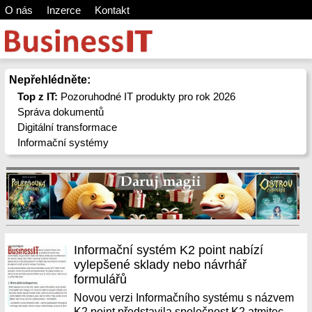
O nás
Inzerce
Kontakt
Nepřehlédněte:
Top z IT:
Pozoruhodné IT produkty pro rok 2026
Správa dokumentů
Digitální transformace
Informační systémy
Informační systém K2 point nabízí
vylepšené sklady nebo návrhář
formulářů
Novou verzi Informačního systému s názvem
K2 point představila společnost K2 atmitec.