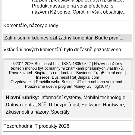
Produkt navazuje na verzi předchozí s
názvem K2 sense. Oproti ní však obsahuje...
Komentáře, názory a rady
Zatím sem nikdo nevložil žádný komentář. Buďte první...
Vkládání nových komentářů bylo dočasně pozastaveno.
©2011-2026 BusinessIT.cz, ISSN 1805-0522 | Názvy použité v
textech mohou být ochrannými známkami příslušných vlastníků.
Provozovatel: Bispiral, s.r.o., kontakt: BusinessIT(at)Bispiral.com |
Inzerce:
BusinessIT(at)Bispiral.com
O vydavateli
|
Pravidla webu BusinessIT.cz a ochrana soukromí
|
Používáme
účetní program Money S3
| pg(3674)
Hlavní rubriky:
Informační systémy
,
Mobilní technologie
,
Datová centra
,
Sítě
,
IT bezpečnost
,
Software
,
Hardware
,
Zkušenosti a názory
,
Speciály
Pozoruhodné IT produkty 2026