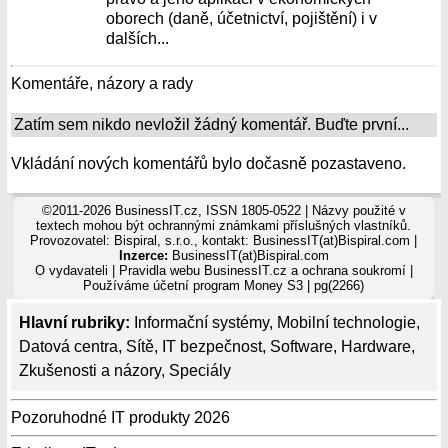
oborech (daně, účetnictví, pojištění) i v
dalších...
Komentáře, názory a rady
Zatím sem nikdo nevložil žádný komentář. Buďte první...
Vkládání nových komentářů bylo dočasně pozastaveno.
©2011-2026 BusinessIT.cz, ISSN 1805-0522 | Názvy použité v
textech mohou být ochrannými známkami příslušných vlastníků.
Provozovatel: Bispiral, s.r.o., kontakt: BusinessIT(at)Bispiral.com |
Inzerce:
BusinessIT(at)Bispiral.com
O vydavateli
|
Pravidla webu BusinessIT.cz a ochrana soukromí
|
Používáme
účetní program Money S3
| pg(2266)
Hlavní rubriky:
Informační systémy
,
Mobilní technologie
,
Datová centra
,
Sítě
,
IT bezpečnost
,
Software
,
Hardware
,
Zkušenosti a názory
,
Speciály
Pozoruhodné IT produkty 2026