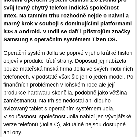
svůj levný chytrý telefon indická společnost
Intex. Na tamním trhu rozhodně nejde o naivní a
marný krok v souboji s dominujícími platformami
iOS a Android. V Indii se daří i přístrojům značky
Samsung s operačním systémem Tizen OS.
Operační systém Jolla se poprvé v jeho krátké historii
objeví v produkci třetí strany. Doposud jej nabízela
pouze mateřská finská firma Jolla ve svých mobilních
telefonech, v podstatě však šlo jen o jeden model. Po
finančních problémech v loňském roce ale její
produkce hardwaru skončila, podobně jako většina
zaměstnanců. Na trh se nedostal ani dlouho
avizovaný tablet s operačním systémem Jola.
V současnosti společnost Jolla nabízí jen vývojářské
verze telefonů (Jolla C), aktuálně nejsou dostupné
ani ony.