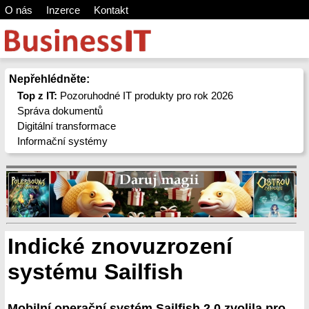
O nás
Inzerce
Kontakt
Nepřehlédněte:
Top z IT:
Pozoruhodné IT produkty pro rok 2026
Správa dokumentů
Digitální transformace
Informační systémy
Indické znovuzrození
systému Sailfish
Mobilní operační systém Sailfish 2.0 zvolila pro