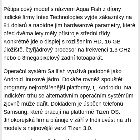
Pětipalcový model s názvem Aqua Fish z díony
indické firmy Intex Technologies vyjde zákazníky na
81 dolarů a nabídne jim hardwarové parametry, které
před dvěma lety měly přístroje střední třídy.
Konkrétně jde o displej s rozlišením HD, 16 GB
úložiště, čtyřjádrový procesor na frekvenci 1,3 GHz
nebo o 8megapixelový zadní fotoaparát.
Operační systém Sailfish využívá podobně jako
Android linuxové jádro. Dokáže rovněž spouštět
programy nejrozšířenější platformy, tj. Androidu. Na
indickém trhu se alternativním operačním systémům
zjevně může dařit. Dokladem je úspěch telefonů
Samsung, které pracují na platformě Tizen OS.
Jihokorejská firma plánuje v září v Indii uvést na trh
modely s nejnovější verzí Tizen 3.0.