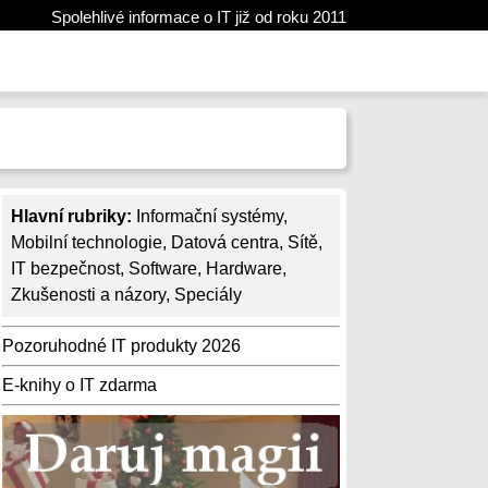
Spolehlivé informace o IT již od roku 2011
Hlavní rubriky:
Informační systémy
,
Mobilní technologie
,
Datová centra
,
Sítě
,
IT bezpečnost
,
Software
,
Hardware
,
Zkušenosti a názory
,
Speciály
Pozoruhodné IT produkty 2026
E-knihy o IT zdarma