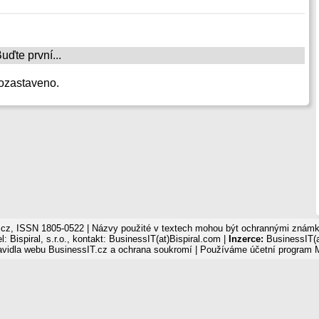
ďte první...
ozastaveno.
cz, ISSN 1805-0522 | Názvy použité v textech mohou být ochrannými známka
: Bispiral, s.r.o., kontakt: BusinessIT(at)Bispiral.com |
Inzerce:
BusinessIT(a
avidla webu BusinessIT.cz a ochrana soukromí
| Používáme
účetní program