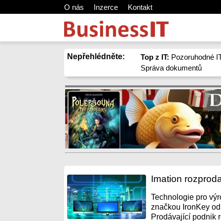
O nás
Inzerce
Kontakt
Nepřehlédněte:
Top z IT:
Pozoruhodné IT
Správa dokumentů
Imation rozproda
Technologie pro výr
značkou IronKey odk
Prodávající podnik r