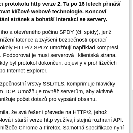
 protokolu http verze 2. Ta po 16 letech přináší
tovat klíčové webové technologie. Koncoví
ání stránek a bohatší interakci se servery.
ního a otevřeného počinu SPDY (čti spídy), jenž
o snížení latence a zvýšení bezpečnosti operací
otokoly HTTP/2 SPDY umožňují například kompresi,
ů. Podporovat je musí serverová i klientská strana.
y byl protokol dokončen, objevily v prohlížečích
bo Internet Explorer.
zpečnostní vrstvy SSL/TLS, komprimuje hlavičky
m TCP. Umožňuje rovněž serverům, aby aktivně
snižuje počet dotazů pro vypsání obsahu.
ila, že svá řešení převede na HTTP/2, jehož
á i starší verze http využívají stejná rozhraní API.
hlížeče Chrome a Firefox. Samotná specifikace nyní