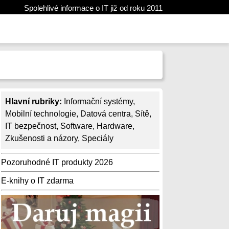
Spolehlivé informace o IT již od roku 2011
Hlavní rubriky:
Informační systémy
,
Mobilní technologie
,
Datová centra
,
Sítě
,
IT bezpečnost
,
Software
,
Hardware
,
Zkušenosti a názory
,
Speciály
Pozoruhodné IT produkty 2026
E-knihy o IT zdarma