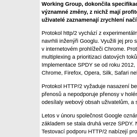
Working Group, dokončila specifikaci
významné změny, z nichž mají profi
uživatelé zaznamenají zrychlení načít
Protokol http/2 vychází z experimentál
navrhli inženýři Googlu. Využili jej pr
v internetovém prohlížeči Chrome. Pr
multiplexing a prioritizaci datových tok
Implementace SPDY se od roku 2012, kd
Chrome, Firefox, Opera, Silk, Safari ne
Protokol HTTP/2 vyžaduje nasazení be
přenosů a nepodporuje přenosy v holé
odesílaly webový obsah uživatelům, a 
Letos v únoru společnost Google oznám
základem se stala druhá verze SPDY. Nov
Testovací podporu HTTP/2 nabízejí pro