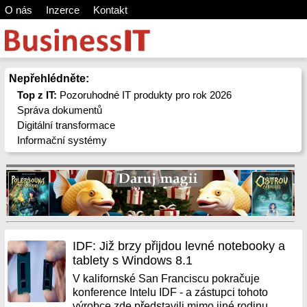
O nás
Inzerce
Kontakt
Nepřehlédněte:
Top z IT:
Pozoruhodné IT produkty pro rok 2026
Správa dokumentů
Digitální transformace
Informační systémy
IDF: Již brzy přijdou levné notebooky a
tablety s Windows 8.1
V kalifornské San Franciscu pokračuje
konference Intelu IDF - a zástupci tohoto
výrobce zde představili mimo jiné rodinu