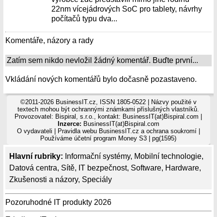
22nm vícejádrových SoC pro tablety, návrhy
počítačů typu dva...
Komentáře, názory a rady
Zatím sem nikdo nevložil žádný komentář. Buďte první...
Vkládání nových komentářů bylo dočasně pozastaveno.
©2011-2026 BusinessIT.cz, ISSN 1805-0522 | Názvy použité v
textech mohou být ochrannými známkami příslušných vlastníků.
Provozovatel: Bispiral, s.r.o., kontakt: BusinessIT(at)Bispiral.com |
Inzerce:
BusinessIT(at)Bispiral.com
O vydavateli
|
Pravidla webu BusinessIT.cz a ochrana soukromí
|
Používáme
účetní program Money S3
| pg(1595)
Hlavní rubriky:
Informační systémy
,
Mobilní technologie
,
Datová centra
,
Sítě
,
IT bezpečnost
,
Software
,
Hardware
,
Zkušenosti a názory
,
Speciály
Pozoruhodné IT produkty 2026