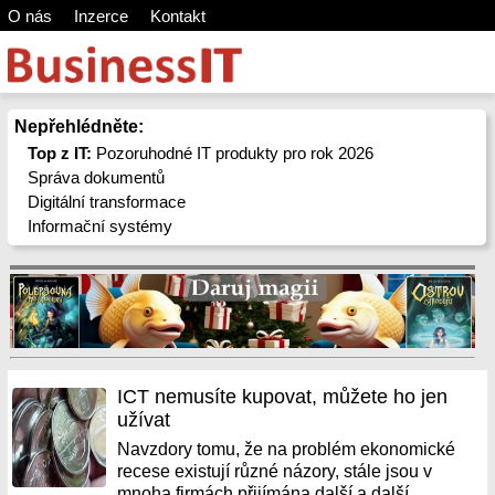
O nás
Inzerce
Kontakt
Nepřehlédněte:
Top z IT:
Pozoruhodné IT produkty pro rok 2026
Správa dokumentů
Digitální transformace
Informační systémy
ICT nemusíte kupovat, můžete ho jen
užívat
Navzdory tomu, že na problém ekonomické
recese existují různé názory, stále jsou v
mnoha firmách přijímána další a další