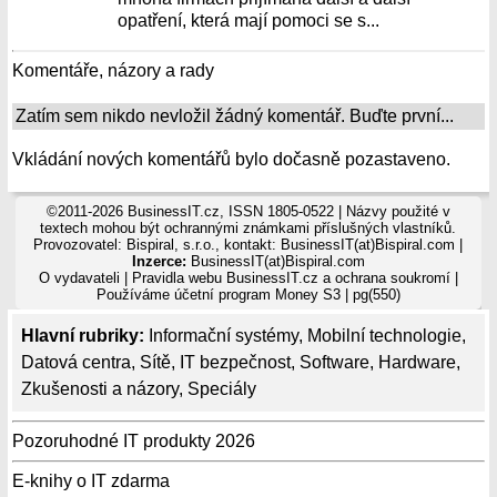
opatření, která mají pomoci se s...
Komentáře, názory a rady
Zatím sem nikdo nevložil žádný komentář. Buďte první...
Vkládání nových komentářů bylo dočasně pozastaveno.
©2011-2026 BusinessIT.cz, ISSN 1805-0522 | Názvy použité v
textech mohou být ochrannými známkami příslušných vlastníků.
Provozovatel: Bispiral, s.r.o., kontakt: BusinessIT(at)Bispiral.com |
Inzerce:
BusinessIT(at)Bispiral.com
O vydavateli
|
Pravidla webu BusinessIT.cz a ochrana soukromí
|
Používáme
účetní program Money S3
| pg(550)
Hlavní rubriky:
Informační systémy
,
Mobilní technologie
,
Datová centra
,
Sítě
,
IT bezpečnost
,
Software
,
Hardware
,
Zkušenosti a názory
,
Speciály
Pozoruhodné IT produkty 2026
E-knihy o IT zdarma