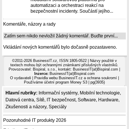
automatizaci a orchestraci reakcí na
bezpečnostní incidenty. Součástí jejího...
Komentáře, názory a rady
Zatím sem nikdo nevložil žádný komentář. Buďte první...
Vkládání nových komentářů bylo dočasně pozastaveno.
©2011-2026 BusinessIT.cz, ISSN 1805-0522 | Názvy použité v
textech mohou být ochrannými známkami příslušných vlastníků.
Provozovatel: Bispiral, s.r.o., kontakt: BusinessIT(at)Bispiral.com |
Inzerce:
BusinessIT(at)Bispiral.com
O vydavateli
|
Pravidla webu BusinessIT.cz a ochrana soukromí
|
Používáme
účetní program Money S3
| pg(3935)
Hlavní rubriky:
Informační systémy
,
Mobilní technologie
,
Datová centra
,
Sítě
,
IT bezpečnost
,
Software
,
Hardware
,
Zkušenosti a názory
,
Speciály
Pozoruhodné IT produkty 2026