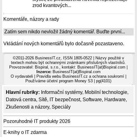
zrod kvantových...
Komentáře, názory a rady
Zatím sem nikdo nevložil žádný komentář. Buďte první...
Vkládání nových komentářů bylo dočasně pozastaveno.
©2011-2026 BusinessIT.cz, ISSN 1805-0522 | Názvy použité v
textech mohou být ochrannými známkami příslušných vlastníků.
Provozovatel: Bispiral, s.r.o., kontakt: BusinessIT(at)Bispiral.com |
Inzerce:
BusinessIT(at)Bispiral.com
O vydavateli
|
Pravidla webu BusinessIT.cz a ochrana soukromí
|
Používáme
účetní program Money S3
| pg(4101)
Hlavní rubriky:
Informační systémy
,
Mobilní technologie
,
Datová centra
,
Sítě
,
IT bezpečnost
,
Software
,
Hardware
,
Zkušenosti a názory
,
Speciály
Pozoruhodné IT produkty 2026
E-knihy o IT zdarma