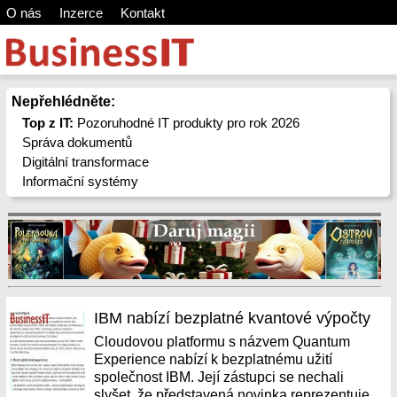
O nás
Inzerce
Kontakt
Nepřehlédněte:
Top z IT:
Pozoruhodné IT produkty pro rok 2026
Správa dokumentů
Digitální transformace
Informační systémy
IBM nabízí bezplatné kvantové výpočty
Cloudovou platformu s názvem Quantum
Experience nabízí k bezplatnému užití
společnost IBM. Její zástupci se nechali
slyšet, že představená novinka reprezentuje