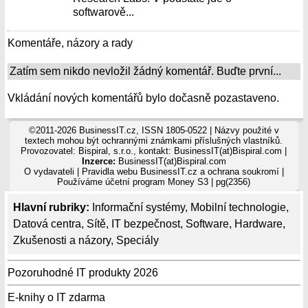
softwarově...
Komentáře, názory a rady
Zatím sem nikdo nevložil žádný komentář. Buďte první...
Vkládání nových komentářů bylo dočasně pozastaveno.
©2011-2026 BusinessIT.cz, ISSN 1805-0522 | Názvy použité v
textech mohou být ochrannými známkami příslušných vlastníků.
Provozovatel: Bispiral, s.r.o., kontakt: BusinessIT(at)Bispiral.com |
Inzerce:
BusinessIT(at)Bispiral.com
O vydavateli
|
Pravidla webu BusinessIT.cz a ochrana soukromí
|
Používáme
účetní program Money S3
| pg(2356)
Hlavní rubriky:
Informační systémy
,
Mobilní technologie
,
Datová centra
,
Sítě
,
IT bezpečnost
,
Software
,
Hardware
,
Zkušenosti a názory
,
Speciály
Pozoruhodné IT produkty 2026
E-knihy o IT zdarma