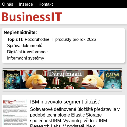
O nás
Inzerce
Kontakt
Nepřehlédněte:
Top z IT:
Pozoruhodné IT produkty pro rok 2026
Správa dokumentů
Digitální transformace
Informační systémy
IBM inovovalo segment úložišť
Softwarově definované úložiště představila v
podobě technologie Elastic Storage
společnost IBM. Vyvinuli ji vědci z IBM
Research Labs. V podstatě jde o