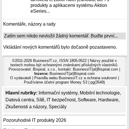
produkty a aplikacemi systému Aktion
eSeries...
Komentáře, názory a rady
Zatím sem nikdo nevložil žádný komentář. Buďte první...
Vkládání nových komentářů bylo dočasně pozastaveno.
©2011-2026 BusinessIT.cz, ISSN 1805-0522 | Názvy použité v
textech mohou být ochrannými známkami příslušných vlastníků.
Provozovatel: Bispiral, s.r.o., kontakt: BusinessIT(at)Bispiral.com |
Inzerce:
BusinessIT(at)Bispiral.com
O vydavateli
|
Pravidla webu BusinessIT.cz a ochrana soukromí
|
Používáme
účetní program Money S3
| pg(3549)
Hlavní rubriky:
Informační systémy
,
Mobilní technologie
,
Datová centra
,
Sítě
,
IT bezpečnost
,
Software
,
Hardware
,
Zkušenosti a názory
,
Speciály
Pozoruhodné IT produkty 2026