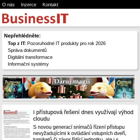
O nás
Inzerce
Kontakt
Nepřehlédněte:
Top z IT:
Pozoruhodné IT produkty pro rok 2026
Správa dokumentů
Digitální transformace
Informační systémy
I přístupová řešení dnes využívají výhod
cloudu
S novou generací snímačů řízení přístupu
nevyžadujícími k ovládání vstupních dveří,
turniketů či závor řídící jednotku, ale i s