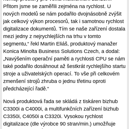
Přitom jsme se zaměřili zejména na rychlost. U
nových modelů se nám podařilo dvojnásobně zvýšit
jak celkový výkon procesorů, tak i samotnou rychlost
digitalizace dokumentů. Tím se naše zařízení dostala
mezi jedny z nejrychlejších na trhu v tomto
segmentu,“ řekl Martin Eliáš, produktový manažer
Konica Minolta Business Solutions Czech, a dodal:
„Navýšením operační paměti a rychlosti CPU se nám
také podařilo dosáhnout až šestkrát rychlejšího startu
stroje a uživatelských operací. To vše při celkovém
zmenšení strojů zhruba o jednu třetinu oproti
předcházející řadě.“
Nová produktová řada se skládá z tiskáren bizhub
C3300i a C4000i, a multifunkčních zařízení bizhub
C3350i, C4050i a C3320i. Vysokou rychlost
digitalizace (dle výrobce 90 stran/min.) umožňuje