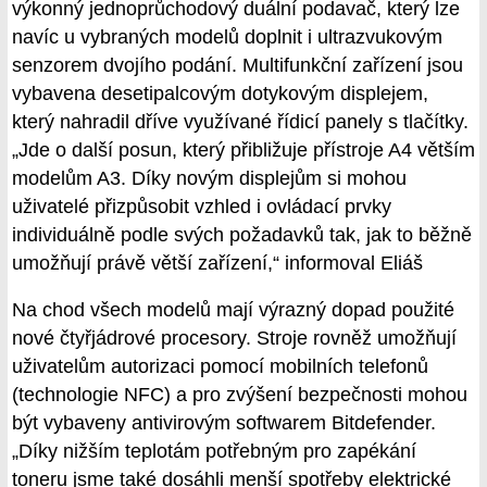
výkonný jednoprůchodový duální podavač, který lze
navíc u vybraných modelů doplnit i ultrazvukovým
senzorem dvojího podání. Multifunkční zařízení jsou
vybavena desetipalcovým dotykovým displejem,
který nahradil dříve využívané řídicí panely s tlačítky.
„Jde o další posun, který přibližuje přístroje A4 větším
modelům A3. Díky novým displejům si mohou
uživatelé přizpůsobit vzhled i ovládací prvky
individuálně podle svých požadavků tak, jak to běžně
umožňují právě větší zařízení,“ informoval Eliáš
Na chod všech modelů mají výrazný dopad použité
nové čtyřjádrové procesory. Stroje rovněž umožňují
uživatelům autorizaci pomocí mobilních telefonů
(technologie NFC) a pro zvýšení bezpečnosti mohou
být vybaveny antivirovým softwarem Bitdefender.
„Díky nižším teplotám potřebným pro zapékání
toneru jsme také dosáhli menší spotřeby elektrické