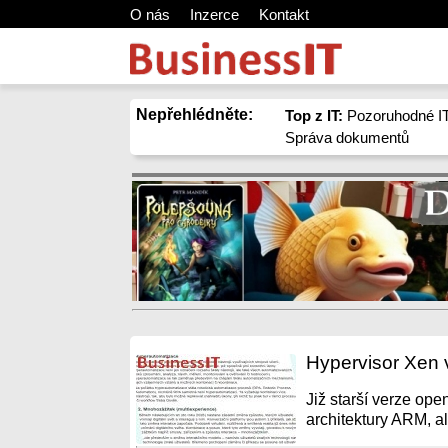
O nás
Inzerce
Kontakt
Nepřehlédněte:
Top z IT:
Pozoruhodné IT
Správa dokumentů
Hypervisor Xen 
Již starší verze op
architektury ARM, al