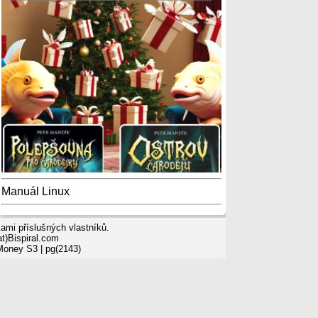
Manuál Linux
mi příslušných vlastníků.
t)Bispiral.com
 Money S3
| pg(2143)