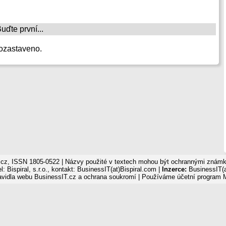
ďte první...
ozastaveno.
cz, ISSN 1805-0522 | Názvy použité v textech mohou být ochrannými známka
: Bispiral, s.r.o., kontakt: BusinessIT(at)Bispiral.com |
Inzerce:
BusinessIT(a
avidla webu BusinessIT.cz a ochrana soukromí
| Používáme
účetní program