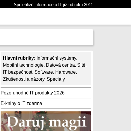
Spolehlivé informace o IT již od roku 2011
Hlavní rubriky:
Informační systémy
,
Mobilní technologie
,
Datová centra
,
Sítě
,
IT bezpečnost
,
Software
,
Hardware
,
Zkušenosti a názory
,
Speciály
Pozoruhodné IT produkty 2026
E-knihy o IT zdarma