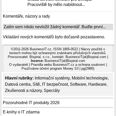
Pracoviště by mělo nabídnout...
Komentáře, názory a rady
Zatím sem nikdo nevložil žádný komentář. Buďte první...
Vkládání nových komentářů bylo dočasně pozastaveno.
©2011-2026 BusinessIT.cz, ISSN 1805-0522 | Názvy použité v
textech mohou být ochrannými známkami příslušných vlastníků.
Provozovatel: Bispiral, s.r.o., kontakt: BusinessIT(at)Bispiral.com |
Inzerce:
BusinessIT(at)Bispiral.com
O vydavateli
|
Pravidla webu BusinessIT.cz a ochrana soukromí
|
Používáme
účetní program Money S3
| pg(2980)
Hlavní rubriky:
Informační systémy
,
Mobilní technologie
,
Datová centra
,
Sítě
,
IT bezpečnost
,
Software
,
Hardware
,
Zkušenosti a názory
,
Speciály
Pozoruhodné IT produkty 2026
E-knihy o IT zdarma