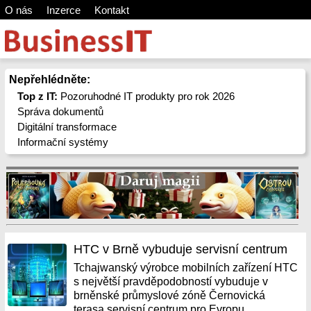
O nás
Inzerce
Kontakt
Nepřehlédněte:
Top z IT:
Pozoruhodné IT produkty pro rok 2026
Správa dokumentů
Digitální transformace
Informační systémy
HTC v Brně vybuduje servisní centrum
Tchajwanský výrobce mobilních zařízení HTC
s největší pravděpodobností vybuduje v
brněnské průmyslové zóně Černovická
terasa servisní centrum pro Evropu.