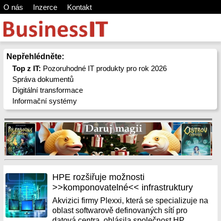
O nás
Inzerce
Kontakt
Nepřehlédněte:
Top z IT:
Pozoruhodné IT produkty pro rok 2026
Správa dokumentů
Digitální transformace
Informační systémy
HPE rozšiřuje možnosti
>>komponovatelné<< infrastruktury
Akvizici firmy Plexxi, která se specializuje na
oblast softwarově definovaných sítí pro
datová centra, ohlásila společnost HP