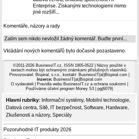
Enterprise. Získanými technologiemi mimo
jiné rozšíří...
Komentáře, názory a rady
Zatím sem nikdo nevložil žádný komentář. Buďte první...
Vkládání nových komentářů bylo dočasně pozastaveno.
©2011-2026 BusinessIT.cz, ISSN 1805-0522 | Názvy použité v
textech mohou být ochrannými známkami příslušných vlastníků.
Provozovatel: Bispiral, s.r.o., kontakt: BusinessIT(at)Bispiral.com |
Inzerce:
BusinessIT(at)Bispiral.com
O vydavateli
|
Pravidla webu BusinessIT.cz a ochrana soukromí
|
Používáme
účetní program Money S3
| pg(6079)
Hlavní rubriky:
Informační systémy
,
Mobilní technologie
,
Datová centra
,
Sítě
,
IT bezpečnost
,
Software
,
Hardware
,
Zkušenosti a názory
,
Speciály
Pozoruhodné IT produkty 2026