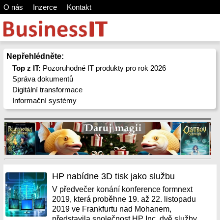
O nás
Inzerce
Kontakt
Nepřehlédněte:
Top z IT:
Pozoruhodné IT produkty pro rok 2026
Správa dokumentů
Digitální transformace
Informační systémy
HP nabídne 3D tisk jako službu
V předvečer konání konference formnext
2019, která proběhne 19. až 22. listopadu
2019 ve Frankfurtu nad Mohanem,
představila společnost HP Inc. dvě služby,