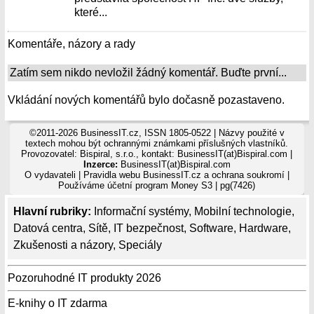
které...
Komentáře, názory a rady
Zatím sem nikdo nevložil žádný komentář. Buďte první...
Vkládání nových komentářů bylo dočasně pozastaveno.
©2011-2026 BusinessIT.cz, ISSN 1805-0522 | Názvy použité v
textech mohou být ochrannými známkami příslušných vlastníků.
Provozovatel: Bispiral, s.r.o., kontakt: BusinessIT(at)Bispiral.com |
Inzerce:
BusinessIT(at)Bispiral.com
O vydavateli
|
Pravidla webu BusinessIT.cz a ochrana soukromí
|
Používáme
účetní program Money S3
| pg(7426)
Hlavní rubriky:
Informační systémy
,
Mobilní technologie
,
Datová centra
,
Sítě
,
IT bezpečnost
,
Software
,
Hardware
,
Zkušenosti a názory
,
Speciály
Pozoruhodné IT produkty 2026
E-knihy o IT zdarma