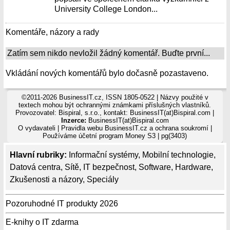
University College London...
Komentáře, názory a rady
Zatím sem nikdo nevložil žádný komentář. Buďte první...
Vkládání nových komentářů bylo dočasně pozastaveno.
©2011-2026 BusinessIT.cz, ISSN 1805-0522 | Názvy použité v
textech mohou být ochrannými známkami příslušných vlastníků.
Provozovatel: Bispiral, s.r.o., kontakt: BusinessIT(at)Bispiral.com |
Inzerce:
BusinessIT(at)Bispiral.com
O vydavateli
|
Pravidla webu BusinessIT.cz a ochrana soukromí
|
Používáme
účetní program Money S3
| pg(3403)
Hlavní rubriky:
Informační systémy
,
Mobilní technologie
,
Datová centra
,
Sítě
,
IT bezpečnost
,
Software
,
Hardware
,
Zkušenosti a názory
,
Speciály
Pozoruhodné IT produkty 2026
E-knihy o IT zdarma