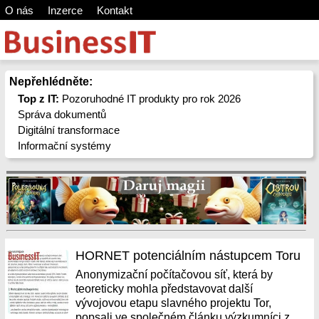
O nás
Inzerce
Kontakt
Nepřehlédněte:
Top z IT:
Pozoruhodné IT produkty pro rok 2026
Správa dokumentů
Digitální transformace
Informační systémy
HORNET potenciálním nástupcem Toru
Anonymizační počítačovou síť, která by
teoreticky mohla představovat další
vývojovou etapu slavného projektu Tor,
popsali ve společném článku výzkumníci z