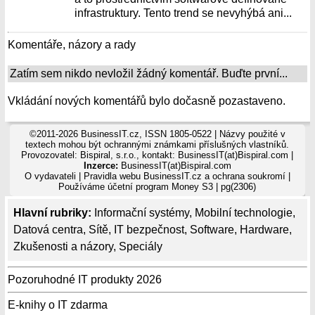
infrastruktury. Tento trend se nevyhýbá ani...
Komentáře, názory a rady
Zatím sem nikdo nevložil žádný komentář. Buďte první...
Vkládání nových komentářů bylo dočasně pozastaveno.
©2011-2026 BusinessIT.cz, ISSN 1805-0522 | Názvy použité v
textech mohou být ochrannými známkami příslušných vlastníků.
Provozovatel: Bispiral, s.r.o., kontakt: BusinessIT(at)Bispiral.com |
Inzerce:
BusinessIT(at)Bispiral.com
O vydavateli
|
Pravidla webu BusinessIT.cz a ochrana soukromí
|
Používáme
účetní program Money S3
| pg(2306)
Hlavní rubriky:
Informační systémy
,
Mobilní technologie
,
Datová centra
,
Sítě
,
IT bezpečnost
,
Software
,
Hardware
,
Zkušenosti a názory
,
Speciály
Pozoruhodné IT produkty 2026
E-knihy o IT zdarma