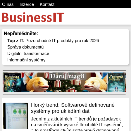
O nás
Inzerce
Kontakt
Nepřehlédněte:
Top z IT:
Pozoruhodné IT produkty pro rok 2026
Správa dokumentů
Digitální transformace
Informační systémy
Horký trend: Softwarově definované
systémy pro ukládání dat
Jedním z aktuálních IT trendů je požadavek
na směřování k vysoké flexibilitě IT systémů,
a to prostřednictvím softwarově definované